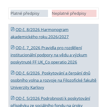
Platné předpisy
Neplatné předpisy
OD č. 8/2026 Harmonogram
akademického roku 2026/2027
OD č. 7_2026 Pravidla pro rozdělení
institucionální podpory na vědu a výzkum
poskytnuté FF UK_Co operatio 2026
OD č. 6/2026 Poskytování a čerpání dnů
osobního volna a rozvoje na Filozofické fakultě
Univerzity Karlovy
OD č. 5/2026 Podrobnosti k poskytování
příspěvku ze sociálního fondu na úroky