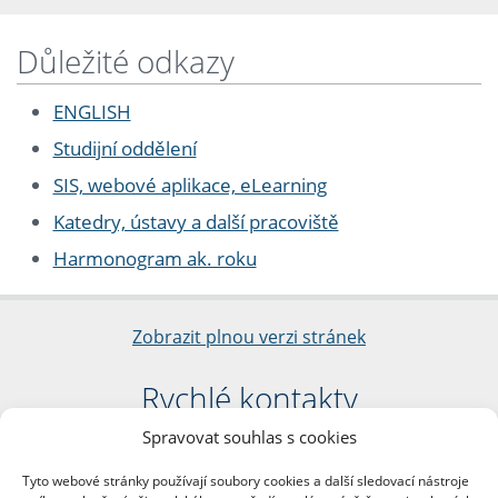
Důležité odkazy
ENGLISH
Studijní oddělení
SIS, webové aplikace, eLearning
Katedry, ústavy a další pracoviště
Harmonogram ak. roku
Zobrazit plnou verzi stránek
Rychlé kontakty
Spravovat souhlas s cookies
Filozofická fakulta
Univerzita Karlova
Tyto webové stránky používají soubory cookies a další sledovací nástroje
nám. Jana Palacha 1/2