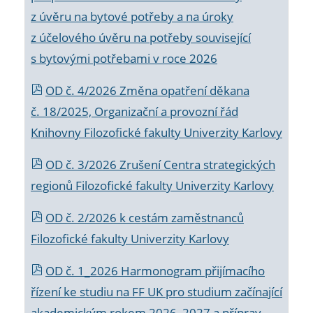
z úvěru na bytové potřeby a na úroky
z účelového úvěru na potřeby související
s bytovými potřebami v roce 2026
OD č. 4/2026 Změna opatření děkana
č. 18/2025, Organizační a provozní řád
Knihovny Filozofické fakulty Univerzity Karlovy
OD č. 3/2026 Zrušení Centra strategických
regionů Filozofické fakulty Univerzity Karlovy
OD č. 2/2026 k
cestám zaměstnanců
Filozofické fakulty Univerzity Karlovy
OD č. 1_2026 Harmonogram přijímacího
řízení ke studiu na FF UK pro studium začínající
akademickým rokem 2026_2027 a příprav