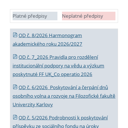
Platné předpisy
Neplatné předpisy
OD č. 8/2026 Harmonogram
akademického roku 2026/2027
OD č. 7_2026 Pravidla pro rozdělení
institucionální podpory na vědu a výzkum
poskytnuté FF UK_Co operatio 2026
OD č. 6/2026 Poskytování a čerpání dnů
osobního volna a rozvoje na Filozofické fakultě
Univerzity Karlovy
OD č. 5/2026 Podrobnosti k poskytování
příspěvku ze sociálního fondu na úroky