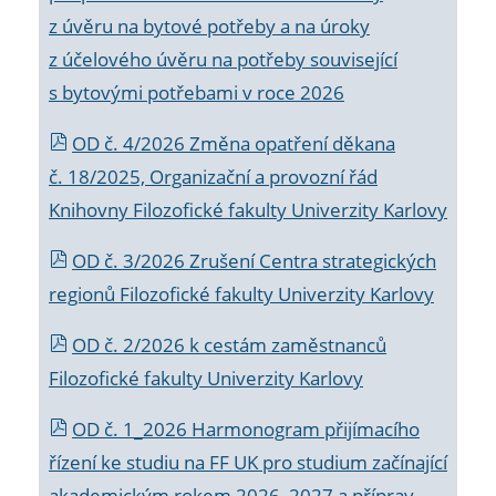
z úvěru na bytové potřeby a na úroky
z účelového úvěru na potřeby související
s bytovými potřebami v roce 2026
OD č. 4/2026 Změna opatření děkana
č. 18/2025, Organizační a provozní řád
Knihovny Filozofické fakulty Univerzity Karlovy
OD č. 3/2026 Zrušení Centra strategických
regionů Filozofické fakulty Univerzity Karlovy
OD č. 2/2026 k
cestám zaměstnanců
Filozofické fakulty Univerzity Karlovy
OD č. 1_2026 Harmonogram přijímacího
řízení ke studiu na FF UK pro studium začínající
akademickým rokem 2026_2027 a příprav