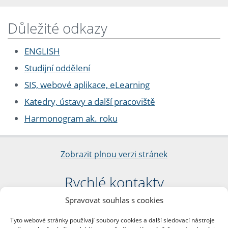
Důležité odkazy
ENGLISH
Studijní oddělení
SIS, webové aplikace, eLearning
Katedry, ústavy a další pracoviště
Harmonogram ak. roku
Zobrazit plnou verzi stránek
Rychlé kontakty
Spravovat souhlas s cookies
Filozofická fakulta
Univerzita Karlova
Tyto webové stránky používají soubory cookies a další sledovací nástroje
nám. Jana Palacha 1/2