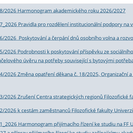
 8/2026 Harmonogram akademického roku 2026/2027
 7_2026 Pravidla pro rozdělení institucionální podpory n
6/2026 Poskytování a čerpání dnů osobního volna a rozvoje
 5/2026 Podrobnosti k poskytování příspěvku ze sociálníh
účelového úvěru na potřeby související s bytovými potřeb
 4/2026 Změna opatření děkana č. 18/2025, Organizační a p
3/2026 Zrušení Centra strategických regionů Filozofické f
 2/2026 k
cestám zaměstnanců Filozofické fakulty Univerzi
 1_2026 Harmonogram přijímacího řízení ke studiu na FF 
7 a příprav přijímacího řízení ke studiu začínajícímu 