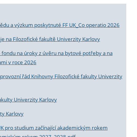
a vědu a výzkum poskytnuté FF UK_Co operatio 2026
 na Filozofické fakultě Univerzity Karlovy
o fondu na úroky z úvěru na bytové potřeby a na
ami v roce 2026
rovozní řád Knihovny Filozofické fakulty Univerzity
akulty Univerzity Karlovy
ty Karlovy
UK pro studium začínající akademickým rokem
akademickým rokem 2027_2028.pdf