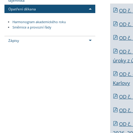
tajemníka
Opatření děkana
OD č.
Harmonogram akademického roku
OD č.
Směrnice a provozní řády
OD č. 
Zápisy
OD č.
úroky z 
OD č.
Karlovy
OD č. 
OD č.
OD č.
2026_202