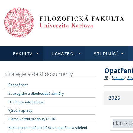
FAKULTA
UCHAZEČI
STUDUJÍCÍ
Opatřen
FAKULTA
UCHAZEČI
STUDUJÍCÍ
VĚDA A VÝZKUM
ZAHRANIČÍ
Struktura a
Co studova
Bakalářsk
O vědě a 
Aktuální n
Strategie a další dokumenty
FF
>
Fakulta
>
Str
Bezpečnost
Dozvědět se více
Podat přihlášku
Dozvědět se více
Dozvědět se více
Dozvědět se více
Strategie 
Učitelské 
Doktorské
Akademické
Vyjíždějící
Strategické a dlouhodobé záměry
2026
Podpora a
Informace 
Rigorózní 
Granty a p
Přijíždějíc
FF UK pro udržitelnost
Výroční zprávy
Absolventi
Vyjíždějíc
Platné vnitřní předpisy FF UK
Platné p
Rozhodnutí a sdělení děkana, opatření a sdělení
Fakultní š