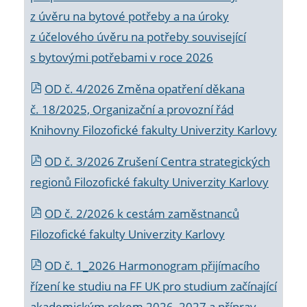
z úvěru na bytové potřeby a na úroky
z účelového úvěru na potřeby související
s bytovými potřebami v roce 2026
OD č. 4/2026 Změna opatření děkana
č. 18/2025, Organizační a provozní řád
Knihovny Filozofické fakulty Univerzity Karlovy
OD č. 3/2026 Zrušení Centra strategických
regionů Filozofické fakulty Univerzity Karlovy
OD č. 2/2026 k
cestám zaměstnanců
Filozofické fakulty Univerzity Karlovy
OD č. 1_2026 Harmonogram přijímacího
řízení ke studiu na FF UK pro studium začínající
akademickým rokem 2026_2027 a příprav