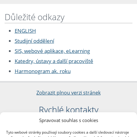
Důležité odkazy
ENGLISH
Studijní oddělení
SIS, webové aplikace, eLearning
Katedry, ústavy a další pracoviště
Harmonogram ak. roku
Zobrazit plnou verzi stránek
Rychlé kontakty
Spravovat souhlas s cookies
Filozofická fakulta
Univerzita Karlova
Tyto webové stránky používají soubory cookies a další sledovací nástroje
nám. Jana Palacha 1/2