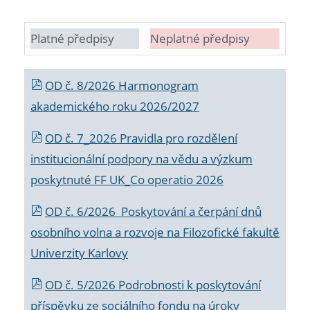
Platné předpisy
Neplatné předpisy
OD č. 8/2026 Harmonogram
akademického roku 2026/2027
OD č. 7_2026 Pravidla pro rozdělení
institucionální podpory na vědu a výzkum
poskytnuté FF UK_Co operatio 2026
OD č. 6/2026 Poskytování a čerpání dnů
osobního volna a rozvoje na Filozofické fakultě
Univerzity Karlovy
OD č. 5/2026 Podrobnosti k poskytování
příspěvku ze sociálního fondu na úroky