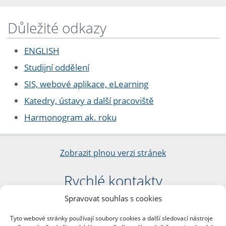
Důležité odkazy
ENGLISH
Studijní oddělení
SIS, webové aplikace, eLearning
Katedry, ústavy a další pracoviště
Harmonogram ak. roku
Zobrazit plnou verzi stránek
Rychlé kontakty
Spravovat souhlas s cookies
Filozofická fakulta
Univerzita Karlova
Tyto webové stránky používají soubory cookies a další sledovací nástroje
nám. Jana Palacha 1/2