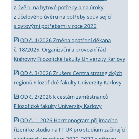
z úvěru na bytové potřeby a na úroky
z účelového úvěru na potřeby související
s bytovými potřebami v roce 2026
OD č. 4/2026 Změna opatření děkana
č. 18/2025, Organizační a provozní řád
Knihovny Filozofické fakulty Univerzity Karlovy
OD č. 3/2026 Zrušení Centra strategických
regionů Filozofické fakulty Univerzity Karlovy
OD č. 2/2026 k
cestám zaměstnanců
Filozofické fakulty Univerzity Karlovy
OD č. 1_2026 Harmonogram přijímacího
řízení ke studiu na FF UK pro studium začínající
akademickým rokem 2026_2027 a příprav