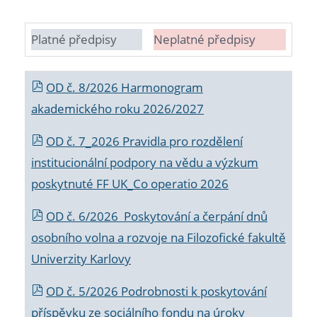
Platné předpisy
Neplatné předpisy
OD č. 8/2026 Harmonogram
akademického roku 2026/2027
OD č. 7_2026 Pravidla pro rozdělení
institucionální podpory na vědu a výzkum
poskytnuté FF UK_Co operatio 2026
OD č. 6/2026 Poskytování a čerpání dnů
osobního volna a rozvoje na Filozofické fakultě
Univerzity Karlovy
OD č. 5/2026 Podrobnosti k poskytování
příspěvku ze sociálního fondu na úroky