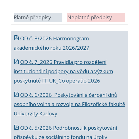
Platné předpisy
Neplatné předpisy
OD č. 8/2026 Harmonogram
akademického roku 2026/2027
OD č. 7_2026 Pravidla pro rozdělení
institucionální podpory na vědu a výzkum
poskytnuté FF UK_Co operatio 2026
OD č. 6/2026 Poskytování a čerpání dnů
osobního volna a rozvoje na Filozofické fakultě
Univerzity Karlovy
OD č. 5/2026 Podrobnosti k poskytování
příspěvku ze sociálního fondu na úroky