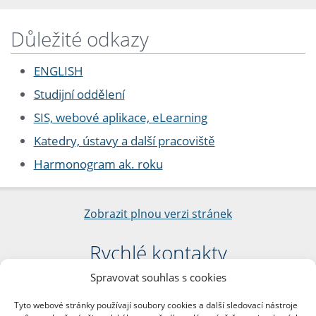
Důležité odkazy
ENGLISH
Studijní oddělení
SIS, webové aplikace, eLearning
Katedry, ústavy a další pracoviště
Harmonogram ak. roku
Zobrazit plnou verzi stránek
Rychlé kontakty
Spravovat souhlas s cookies
Filozofická fakulta
Univerzita Karlova
Tyto webové stránky používají soubory cookies a další sledovací nástroje
nám. Jana Palacha 1/2