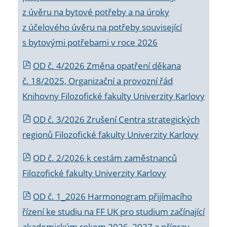
z úvěru na bytové potřeby a na úroky
z účelového úvěru na potřeby související
s bytovými potřebami v roce 2026
OD č. 4/2026 Změna opatření děkana
č. 18/2025, Organizační a provozní řád
Knihovny Filozofické fakulty Univerzity Karlovy
OD č. 3/2026 Zrušení Centra strategických
regionů Filozofické fakulty Univerzity Karlovy
OD č. 2/2026 k
cestám zaměstnanců
Filozofické fakulty Univerzity Karlovy
OD č. 1_2026 Harmonogram přijímacího
řízení ke studiu na FF UK pro studium začínající
akademickým rokem 2026_2027 a příprav