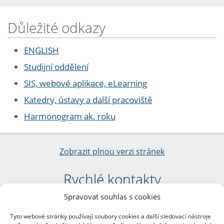
Důležité odkazy
ENGLISH
Studijní oddělení
SIS, webové aplikace, eLearning
Katedry, ústavy a další pracoviště
Harmonogram ak. roku
Zobrazit plnou verzi stránek
Rychlé kontakty
Spravovat souhlas s cookies
Filozofická fakulta
Univerzita Karlova
Tyto webové stránky používají soubory cookies a další sledovací nástroje
nám. Jana Palacha 1/2