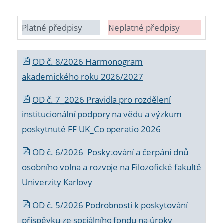
Platné předpisy
Neplatné předpisy
OD č. 8/2026 Harmonogram
akademického roku 2026/2027
OD č. 7_2026 Pravidla pro rozdělení
institucionální podpory na vědu a výzkum
poskytnuté FF UK_Co operatio 2026
OD č. 6/2026 Poskytování a čerpání dnů
osobního volna a rozvoje na Filozofické fakultě
Univerzity Karlovy
OD č. 5/2026 Podrobnosti k poskytování
příspěvku ze sociálního fondu na úroky