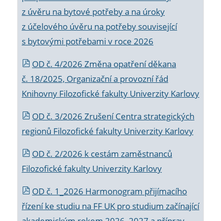
z úvěru na bytové potřeby a na úroky
z účelového úvěru na potřeby související
s bytovými potřebami v roce 2026
OD č. 4/2026 Změna opatření děkana
č. 18/2025, Organizační a provozní řád
Knihovny Filozofické fakulty Univerzity Karlovy
OD č. 3/2026 Zrušení Centra strategických
regionů Filozofické fakulty Univerzity Karlovy
OD č. 2/2026 k
cestám zaměstnanců
Filozofické fakulty Univerzity Karlovy
OD č. 1_2026 Harmonogram přijímacího
řízení ke studiu na FF UK pro studium začínající
akademickým rokem 2026_2027 a příprav