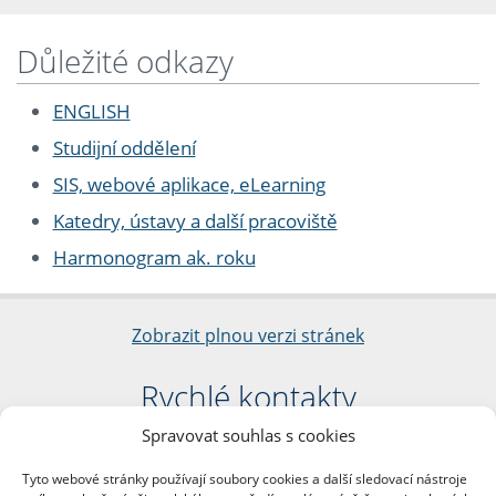
Důležité odkazy
ENGLISH
Studijní oddělení
SIS, webové aplikace, eLearning
Katedry, ústavy a další pracoviště
Harmonogram ak. roku
Zobrazit plnou verzi stránek
Rychlé kontakty
Spravovat souhlas s cookies
Filozofická fakulta
Univerzita Karlova
Tyto webové stránky používají soubory cookies a další sledovací nástroje
nám. Jana Palacha 1/2