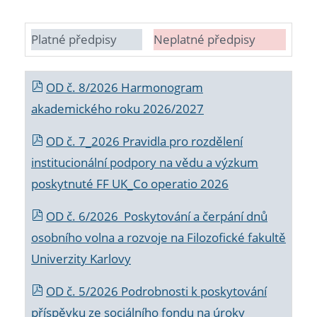
Platné předpisy
Neplatné předpisy
OD č. 8/2026 Harmonogram
akademického roku 2026/2027
OD č. 7_2026 Pravidla pro rozdělení
institucionální podpory na vědu a výzkum
poskytnuté FF UK_Co operatio 2026
OD č. 6/2026 Poskytování a čerpání dnů
osobního volna a rozvoje na Filozofické fakultě
Univerzity Karlovy
OD č. 5/2026 Podrobnosti k poskytování
příspěvku ze sociálního fondu na úroky