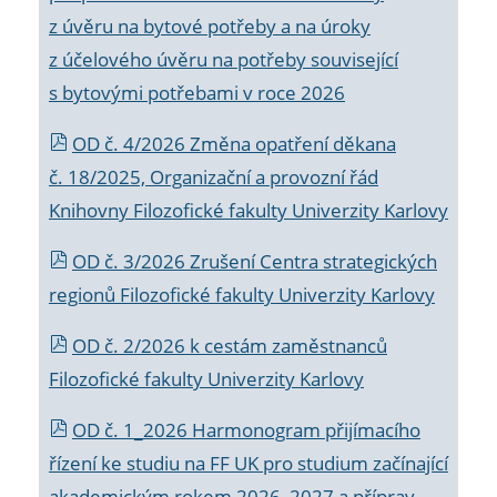
z úvěru na bytové potřeby a na úroky
z účelového úvěru na potřeby související
s bytovými potřebami v roce 2026
OD č. 4/2026 Změna opatření děkana
č. 18/2025, Organizační a provozní řád
Knihovny Filozofické fakulty Univerzity Karlovy
OD č. 3/2026 Zrušení Centra strategických
regionů Filozofické fakulty Univerzity Karlovy
OD č. 2/2026 k
cestám zaměstnanců
Filozofické fakulty Univerzity Karlovy
OD č. 1_2026 Harmonogram přijímacího
řízení ke studiu na FF UK pro studium začínající
akademickým rokem 2026_2027 a příprav