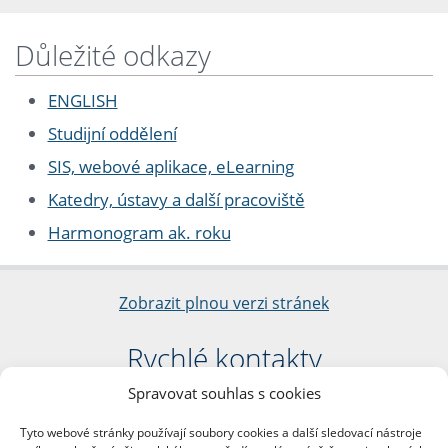
Důležité odkazy
ENGLISH
Studijní oddělení
SIS, webové aplikace, eLearning
Katedry, ústavy a další pracoviště
Harmonogram ak. roku
Zobrazit plnou verzi stránek
Rychlé kontakty
Spravovat souhlas s cookies
Filozofická fakulta
Univerzita Karlova
Tyto webové stránky používají soubory cookies a další sledovací nástroje
nám. Jana Palacha 1/2