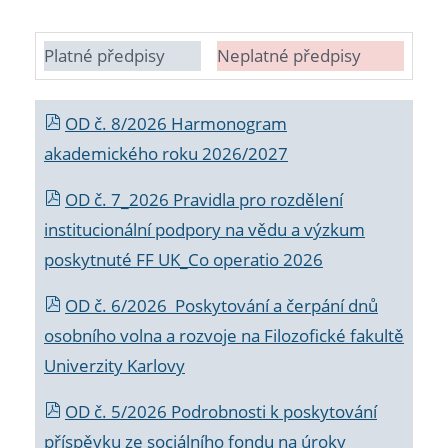
Platné předpisy
Neplatné předpisy
OD č. 8/2026 Harmonogram
akademického roku 2026/2027
OD č. 7_2026 Pravidla pro rozdělení
institucionální podpory na vědu a výzkum
poskytnuté FF UK_Co operatio 2026
OD č. 6/2026 Poskytování a čerpání dnů
osobního volna a rozvoje na Filozofické fakultě
Univerzity Karlovy
OD č. 5/2026 Podrobnosti k poskytování
příspěvku ze sociálního fondu na úroky