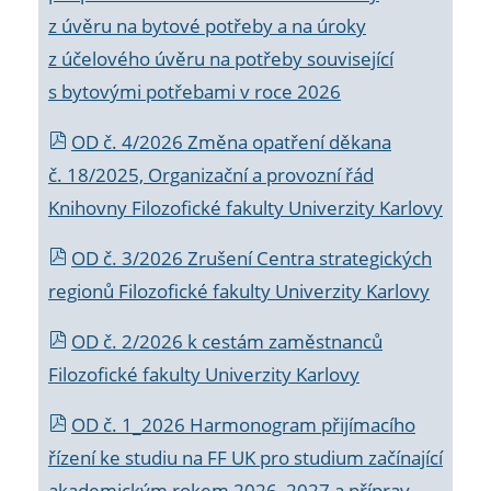
z úvěru na bytové potřeby a na úroky
z účelového úvěru na potřeby související
s bytovými potřebami v roce 2026
OD č. 4/2026 Změna opatření děkana
č. 18/2025, Organizační a provozní řád
Knihovny Filozofické fakulty Univerzity Karlovy
OD č. 3/2026 Zrušení Centra strategických
regionů Filozofické fakulty Univerzity Karlovy
OD č. 2/2026 k
cestám zaměstnanců
Filozofické fakulty Univerzity Karlovy
OD č. 1_2026 Harmonogram přijímacího
řízení ke studiu na FF UK pro studium začínající
akademickým rokem 2026_2027 a příprav