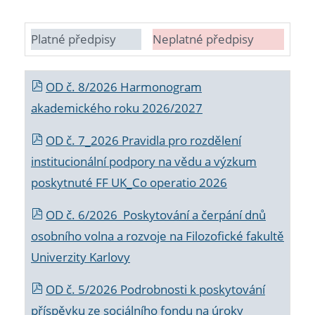
Platné předpisy
Neplatné předpisy
OD č. 8/2026 Harmonogram
akademického roku 2026/2027
OD č. 7_2026 Pravidla pro rozdělení
institucionální podpory na vědu a výzkum
poskytnuté FF UK_Co operatio 2026
OD č. 6/2026 Poskytování a čerpání dnů
osobního volna a rozvoje na Filozofické fakultě
Univerzity Karlovy
OD č. 5/2026 Podrobnosti k poskytování
příspěvku ze sociálního fondu na úroky