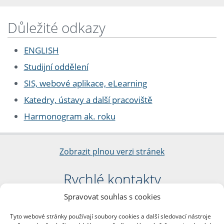
Důležité odkazy
ENGLISH
Studijní oddělení
SIS, webové aplikace, eLearning
Katedry, ústavy a další pracoviště
Harmonogram ak. roku
Zobrazit plnou verzi stránek
Rychlé kontakty
Spravovat souhlas s cookies
Filozofická fakulta
Univerzita Karlova
Tyto webové stránky používají soubory cookies a další sledovací nástroje
nám. Jana Palacha 1/2