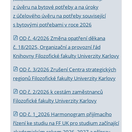
z úvěru na bytové potřeby a na úroky
z účelového úvěru na potřeby související
s bytovými potřebami v roce 2026
OD č. 4/2026 Změna opatření děkana
č. 18/2025, Organizační a provozní řád
Knihovny Filozofické fakulty Univerzity Karlovy
OD č. 3/2026 Zrušení Centra strategických
regionů Filozofické fakulty Univerzity Karlovy
OD č. 2/2026 k
cestám zaměstnanců
Filozofické fakulty Univerzity Karlovy
OD č. 1_2026 Harmonogram přijímacího
řízení ke studiu na FF UK pro studium začínající
akademickým rokem 2026_2027 a příprav