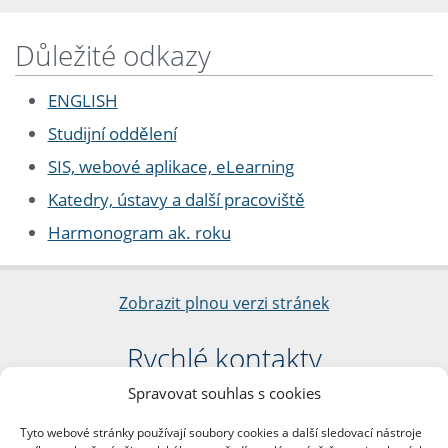
Důležité odkazy
ENGLISH
Studijní oddělení
SIS, webové aplikace, eLearning
Katedry, ústavy a další pracoviště
Harmonogram ak. roku
Zobrazit plnou verzi stránek
Rychlé kontakty
Spravovat souhlas s cookies
Filozofická fakulta
Univerzita Karlova
Tyto webové stránky používají soubory cookies a další sledovací nástroje
nám. Jana Palacha 1/2