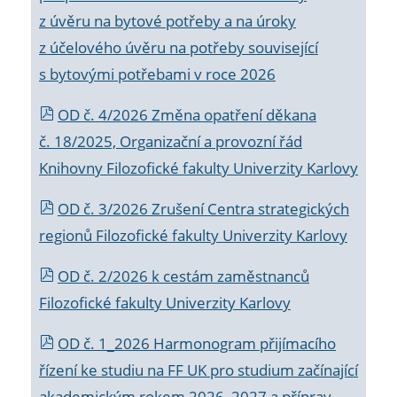
z úvěru na bytové potřeby a na úroky
z účelového úvěru na potřeby související
s bytovými potřebami v roce 2026
OD č. 4/2026 Změna opatření děkana
č. 18/2025, Organizační a provozní řád
Knihovny Filozofické fakulty Univerzity Karlovy
OD č. 3/2026 Zrušení Centra strategických
regionů Filozofické fakulty Univerzity Karlovy
OD č. 2/2026 k
cestám zaměstnanců
Filozofické fakulty Univerzity Karlovy
OD č. 1_2026 Harmonogram přijímacího
řízení ke studiu na FF UK pro studium začínající
akademickým rokem 2026_2027 a příprav