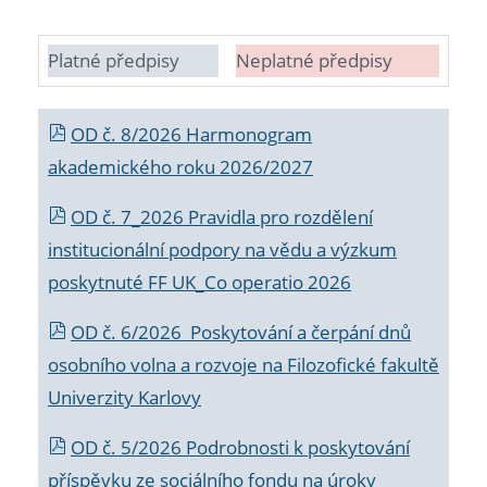
Platné předpisy
Neplatné předpisy
OD č. 8/2026 Harmonogram
akademického roku 2026/2027
OD č. 7_2026 Pravidla pro rozdělení
institucionální podpory na vědu a výzkum
poskytnuté FF UK_Co operatio 2026
OD č. 6/2026 Poskytování a čerpání dnů
osobního volna a rozvoje na Filozofické fakultě
Univerzity Karlovy
OD č. 5/2026 Podrobnosti k poskytování
příspěvku ze sociálního fondu na úroky