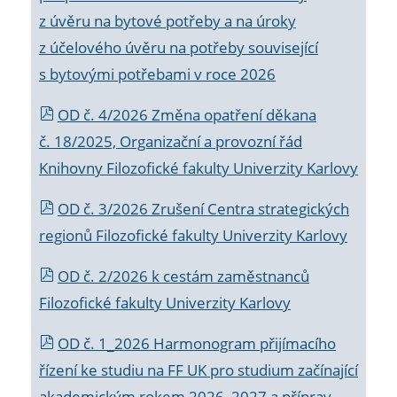
z úvěru na bytové potřeby a na úroky
z účelového úvěru na potřeby související
s bytovými potřebami v roce 2026
OD č. 4/2026 Změna opatření děkana
č. 18/2025, Organizační a provozní řád
Knihovny Filozofické fakulty Univerzity Karlovy
OD č. 3/2026 Zrušení Centra strategických
regionů Filozofické fakulty Univerzity Karlovy
OD č. 2/2026 k
cestám zaměstnanců
Filozofické fakulty Univerzity Karlovy
OD č. 1_2026 Harmonogram přijímacího
řízení ke studiu na FF UK pro studium začínající
akademickým rokem 2026_2027 a příprav