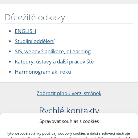
Důležité odkazy
ENGLISH
Studijní oddělení
SIS, webové aplikace, eLearning
Katedry, ústavy a další pracoviště
Harmonogram ak. roku
Zobrazit plnou verzi stránek
Rychlé kontakty
Spravovat souhlas s cookies
Filozofická fakulta
Univerzita Karlova
Tyto webové stránky používají soubory cookies a další sledovací nástroje
nám. Jana Palacha 1/2