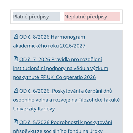
Platné předpisy
Neplatné předpisy
OD č. 8/2026 Harmonogram
akademického roku 2026/2027
OD č. 7_2026 Pravidla pro rozdělení
institucionální podpory na vědu a výzkum
poskytnuté FF UK_Co operatio 2026
OD č. 6/2026 Poskytování a čerpání dnů
osobního volna a rozvoje na Filozofické fakultě
Univerzity Karlovy
OD č. 5/2026 Podrobnosti k poskytování
příspěvku ze sociálního fondu na úroky