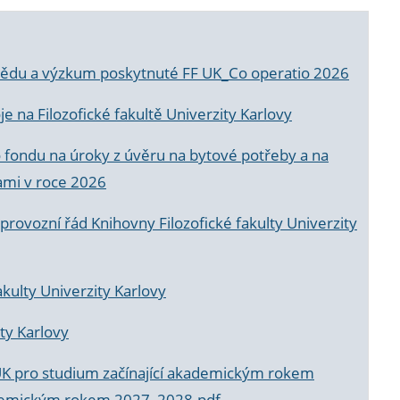
a vědu a výzkum poskytnuté FF UK_Co operatio 2026
 na Filozofické fakultě Univerzity Karlovy
o fondu na úroky z úvěru na bytové potřeby a na
ami v roce 2026
rovozní řád Knihovny Filozofické fakulty Univerzity
akulty Univerzity Karlovy
ty Karlovy
UK pro studium začínající akademickým rokem
akademickým rokem 2027_2028.pdf