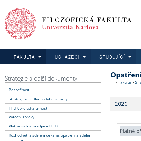
FAKULTA
UCHAZEČI
STUDUJÍCÍ
Opatřen
FAKULTA
UCHAZEČI
STUDUJÍCÍ
VĚDA A VÝZKUM
ZAHRANIČÍ
Struktura a
Co studova
Bakalářsk
O vědě a 
Aktuální n
Strategie a další dokumenty
FF
>
Fakulta
>
Str
Bezpečnost
Dozvědět se více
Podat přihlášku
Dozvědět se více
Dozvědět se více
Dozvědět se více
Strategie 
Učitelské 
Doktorské
Akademické
Vyjíždějící
Strategické a dlouhodobé záměry
2026
Podpora a
Informace 
Rigorózní 
Granty a p
Přijíždějíc
FF UK pro udržitelnost
Výroční zprávy
Absolventi
Vyjíždějíc
Platné vnitřní předpisy FF UK
Platné p
Rozhodnutí a sdělení děkana, opatření a sdělení
Fakultní š