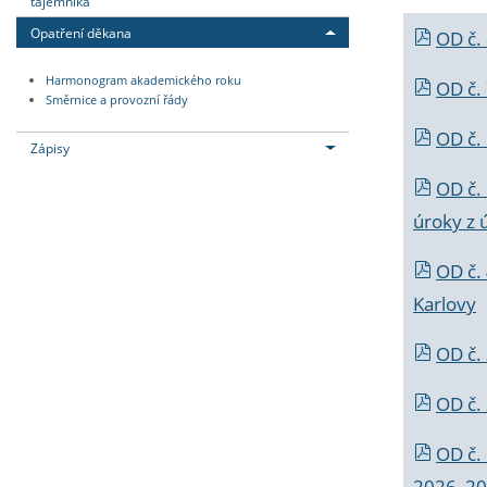
tajemníka
Opatření děkana
OD č.
Harmonogram akademického roku
OD č.
Směrnice a provozní řády
OD č. 
Zápisy
OD č.
úroky z 
OD č.
Karlovy
OD č. 
OD č.
OD č.
2026_202