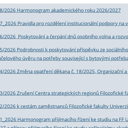
 8/2026 Harmonogram akademického roku 2026/2027
 7_2026 Pravidla pro rozdělení institucionální podpory n
6/2026 Poskytování a čerpání dnů osobního volna a rozvoje
 5/2026 Podrobnosti k poskytování příspěvku ze sociálníh
účelového úvěru na potřeby související s bytovými potřeb
 4/2026 Změna opatření děkana č. 18/2025, Organizační a p
3/2026 Zrušení Centra strategických regionů Filozofické f
 2/2026 k
cestám zaměstnanců Filozofické fakulty Univerzi
 1_2026 Harmonogram přijímacího řízení ke studiu na FF 
7 a příprav přijímacího řízení ke studiu začínajícímu 