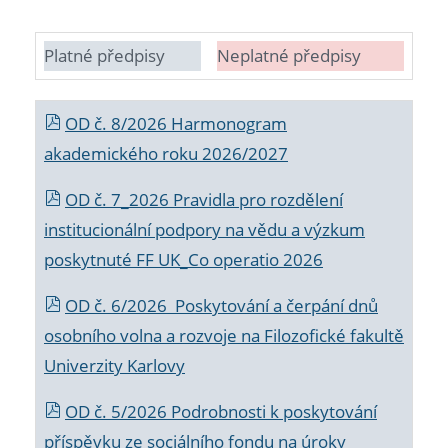
Platné předpisy
Neplatné předpisy
OD č. 8/2026 Harmonogram
akademického roku 2026/2027
OD č. 7_2026 Pravidla pro rozdělení
institucionální podpory na vědu a výzkum
poskytnuté FF UK_Co operatio 2026
OD č. 6/2026 Poskytování a čerpání dnů
osobního volna a rozvoje na Filozofické fakultě
Univerzity Karlovy
OD č. 5/2026 Podrobnosti k poskytování
příspěvku ze sociálního fondu na úroky