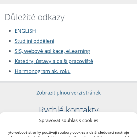
Důležité odkazy
ENGLISH
Studijní oddělení
SIS, webové aplikace, eLearning
Katedry, ústavy a další pracoviště
Harmonogram ak. roku
Zobrazit plnou verzi stránek
Rychlé kontakty
Spravovat souhlas s cookies
Filozofická fakulta
Univerzita Karlova
Tyto webové stránky používají soubory cookies a další sledovací nástroje
nám. Jana Palacha 1/2