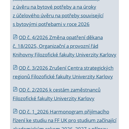
z úvěru na bytové potřeby a na úroky
z účelového úvěru na potřeby související
s bytovými potřebami v roce 2026
OD č. 4/2026 Změna opatření děkana
č. 18/2025, Organizační a provozní řád
Knihovny Filozofické fakulty Univerzity Karlovy
OD č. 3/2026 Zrušení Centra strategických
regionů Filozofické fakulty Univerzity Karlovy
OD č. 2/2026 k
cestám zaměstnanců
Filozofické fakulty Univerzity Karlovy
OD č. 1_2026 Harmonogram přijímacího
řízení ke studiu na FF UK pro studium začínající
akademickým rokem 2026_2027 a příprav