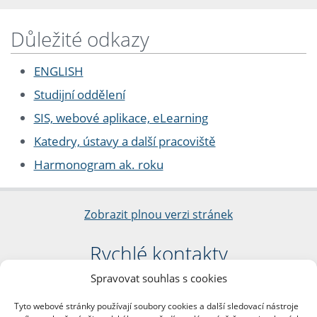
Důležité odkazy
ENGLISH
Studijní oddělení
SIS, webové aplikace, eLearning
Katedry, ústavy a další pracoviště
Harmonogram ak. roku
Zobrazit plnou verzi stránek
Rychlé kontakty
Spravovat souhlas s cookies
Filozofická fakulta
Univerzita Karlova
Tyto webové stránky používají soubory cookies a další sledovací nástroje
nám. Jana Palacha 1/2