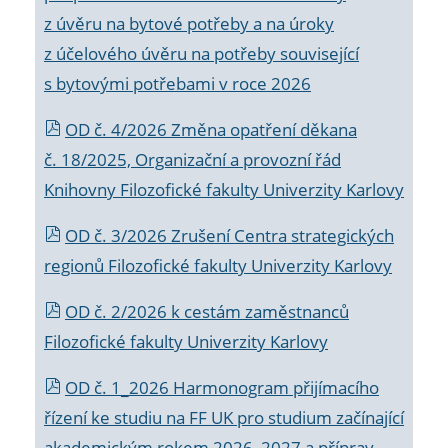
z úvěru na bytové potřeby a na úroky
z účelového úvěru na potřeby související
s bytovými potřebami v roce 2026
OD č. 4/2026 Změna opatření děkana
č. 18/2025, Organizační a provozní řád
Knihovny Filozofické fakulty Univerzity Karlovy
OD č. 3/2026 Zrušení Centra strategických
regionů Filozofické fakulty Univerzity Karlovy
OD č. 2/2026 k
cestám zaměstnanců
Filozofické fakulty Univerzity Karlovy
OD č. 1_2026 Harmonogram přijímacího
řízení ke studiu na FF UK pro studium začínající
akademickým rokem 2026_2027 a příprav