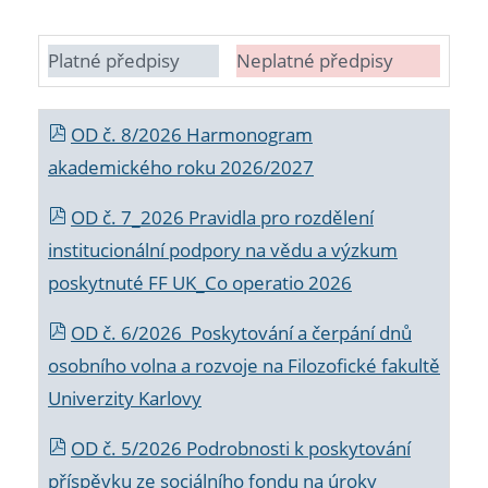
Platné předpisy
Neplatné předpisy
OD č. 8/2026 Harmonogram
akademického roku 2026/2027
OD č. 7_2026 Pravidla pro rozdělení
institucionální podpory na vědu a výzkum
poskytnuté FF UK_Co operatio 2026
OD č. 6/2026 Poskytování a čerpání dnů
osobního volna a rozvoje na Filozofické fakultě
Univerzity Karlovy
OD č. 5/2026 Podrobnosti k poskytování
příspěvku ze sociálního fondu na úroky