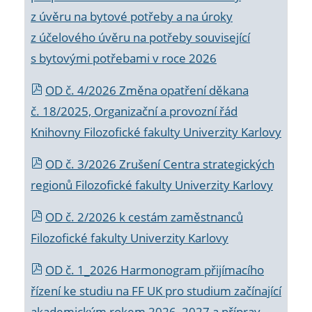
z úvěru na bytové potřeby a na úroky
z účelového úvěru na potřeby související
s bytovými potřebami v roce 2026
OD č. 4/2026 Změna opatření děkana
č. 18/2025, Organizační a provozní řád
Knihovny Filozofické fakulty Univerzity Karlovy
OD č. 3/2026 Zrušení Centra strategických
regionů Filozofické fakulty Univerzity Karlovy
OD č. 2/2026 k
cestám zaměstnanců
Filozofické fakulty Univerzity Karlovy
OD č. 1_2026 Harmonogram přijímacího
řízení ke studiu na FF UK pro studium začínající
akademickým rokem 2026_2027 a příprav