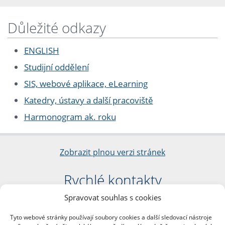
Důležité odkazy
ENGLISH
Studijní oddělení
SIS, webové aplikace, eLearning
Katedry, ústavy a další pracoviště
Harmonogram ak. roku
Zobrazit plnou verzi stránek
Rychlé kontakty
Spravovat souhlas s cookies
Filozofická fakulta
Univerzita Karlova
Tyto webové stránky používají soubory cookies a další sledovací nástroje
nám. Jana Palacha 1/2