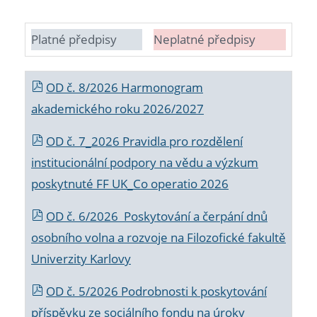
Platné předpisy
Neplatné předpisy
OD č. 8/2026 Harmonogram
akademického roku 2026/2027
OD č. 7_2026 Pravidla pro rozdělení
institucionální podpory na vědu a výzkum
poskytnuté FF UK_Co operatio 2026
OD č. 6/2026 Poskytování a čerpání dnů
osobního volna a rozvoje na Filozofické fakultě
Univerzity Karlovy
OD č. 5/2026 Podrobnosti k poskytování
příspěvku ze sociálního fondu na úroky