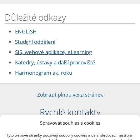
Důležité odkazy
ENGLISH
Studijní oddělení
SIS, webové aplikace, eLearning
Katedry, ústavy a další pracoviště
Harmonogram ak. roku
Zobrazit plnou verzi stránek
Rychlé kontakty
Spravovat souhlas s cookies
Filozofická fakulta
Univerzita Karlova
Tyto webové stránky používají soubory cookies a další sledovací nástroje
nám. Jana Palacha 1/2