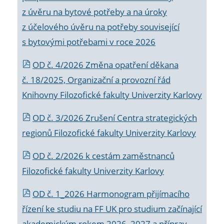
z úvěru na bytové potřeby a na úroky
z účelového úvěru na potřeby související
s bytovými potřebami v roce 2026
OD č. 4/2026 Změna opatření děkana
č. 18/2025, Organizační a provozní řád
Knihovny Filozofické fakulty Univerzity Karlovy
OD č. 3/2026 Zrušení Centra strategických
regionů Filozofické fakulty Univerzity Karlovy
OD č. 2/2026 k
cestám zaměstnanců
Filozofické fakulty Univerzity Karlovy
OD č. 1_2026 Harmonogram přijímacího
řízení ke studiu na FF UK pro studium začínající
akademickým rokem 2026_2027 a příprav