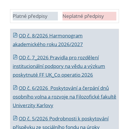
Platné předpisy
Neplatné předpisy
OD č. 8/2026 Harmonogram
akademického roku 2026/2027
OD č. 7_2026 Pravidla pro rozdělení
institucionální podpory na vědu a výzkum
poskytnuté FF UK_Co operatio 2026
OD č. 6/2026 Poskytování a čerpání dnů
osobního volna a rozvoje na Filozofické fakultě
Univerzity Karlovy
OD č. 5/2026 Podrobnosti k poskytování
příspěvku ze sociálního fondu na úroky