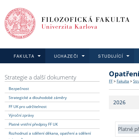
FAKULTA
UCHAZEČI
STUDUJÍCÍ
Opatřen
FAKULTA
UCHAZEČI
STUDUJÍCÍ
VĚDA A VÝZKUM
ZAHRANIČÍ
Struktura a
Co studova
Bakalářsk
O vědě a 
Aktuální n
Strategie a další dokumenty
FF
>
Fakulta
>
Str
Bezpečnost
Dozvědět se více
Podat přihlášku
Dozvědět se více
Dozvědět se více
Dozvědět se více
Strategie 
Učitelské 
Doktorské
Akademické
Vyjíždějící
Strategické a dlouhodobé záměry
2026
Podpora a
Informace 
Rigorózní 
Granty a p
Přijíždějíc
FF UK pro udržitelnost
Výroční zprávy
Absolventi
Vyjíždějíc
Platné vnitřní předpisy FF UK
Platné p
Rozhodnutí a sdělení děkana, opatření a sdělení
Fakultní š