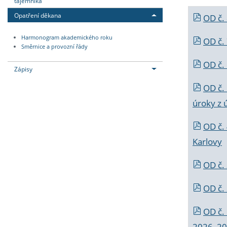
tajemníka
Opatření děkana
OD č.
Harmonogram akademického roku
OD č.
Směrnice a provozní řády
OD č. 
Zápisy
OD č.
úroky z 
OD č.
Karlovy
OD č. 
OD č.
OD č.
2026_202