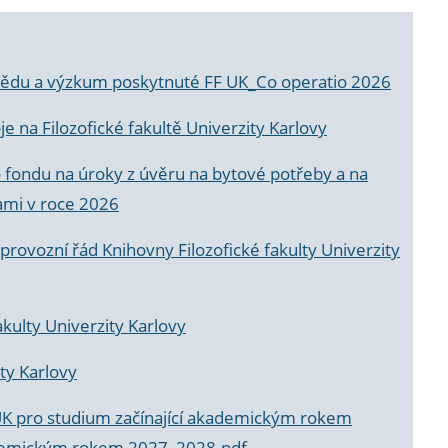
a vědu a výzkum poskytnuté FF UK_Co operatio 2026
 na Filozofické fakultě Univerzity Karlovy
o fondu na úroky z úvěru na bytové potřeby a na
ami v roce 2026
rovozní řád Knihovny Filozofické fakulty Univerzity
akulty Univerzity Karlovy
ty Karlovy
UK pro studium začínající akademickým rokem
akademickým rokem 2027_2028.pdf