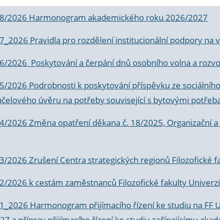
 8/2026 Harmonogram akademického roku 2026/2027
 7_2026 Pravidla pro rozdělení institucionální podpory n
6/2026 Poskytování a čerpání dnů osobního volna a rozvoje
 5/2026 Podrobnosti k poskytování příspěvku ze sociálníh
účelového úvěru na potřeby související s bytovými potřeb
 4/2026 Změna opatření děkana č. 18/2025, Organizační a p
3/2026 Zrušení Centra strategických regionů Filozofické f
 2/2026 k
cestám zaměstnanců Filozofické fakulty Univerzi
 1_2026 Harmonogram přijímacího řízení ke studiu na FF 
7 a příprav přijímacího řízení ke studiu začínajícímu 