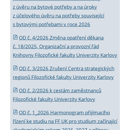
z úvěru na bytové potřeby a na úroky
z účelového úvěru na potřeby související
s bytovými potřebami v roce 2026
OD č. 4/2026 Změna opatření děkana
č. 18/2025, Organizační a provozní řád
Knihovny Filozofické fakulty Univerzity Karlovy
OD č. 3/2026 Zrušení Centra strategických
regionů Filozofické fakulty Univerzity Karlovy
OD č. 2/2026 k
cestám zaměstnanců
Filozofické fakulty Univerzity Karlovy
OD č. 1_2026 Harmonogram přijímacího
řízení ke studiu na FF UK pro studium začínající
akademickým rokem 2026_2027 a příprav