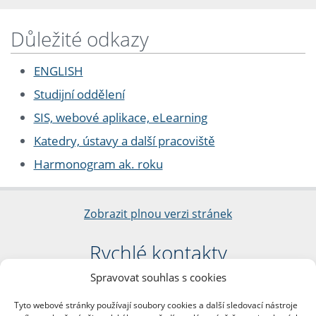
Důležité odkazy
ENGLISH
Studijní oddělení
SIS, webové aplikace, eLearning
Katedry, ústavy a další pracoviště
Harmonogram ak. roku
Zobrazit plnou verzi stránek
Rychlé kontakty
Spravovat souhlas s cookies
Filozofická fakulta
Univerzita Karlova
Tyto webové stránky používají soubory cookies a další sledovací nástroje
nám. Jana Palacha 1/2