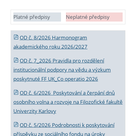
Platné předpisy
Neplatné předpisy
OD č. 8/2026 Harmonogram
akademického roku 2026/2027
OD č. 7_2026 Pravidla pro rozdělení
institucionální podpory na vědu a výzkum
poskytnuté FF UK_Co operatio 2026
OD č. 6/2026 Poskytování a čerpání dnů
osobního volna a rozvoje na Filozofické fakultě
Univerzity Karlovy
OD č. 5/2026 Podrobnosti k poskytování
příspěvku ze sociálního fondu na úroky