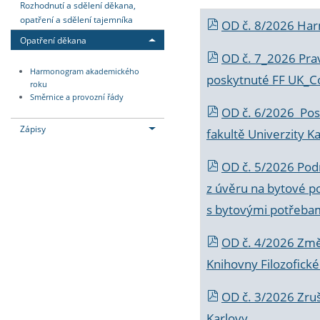
Rozhodnutí a sdělení děkana,
opatření a sdělení tajemníka
OD č. 8/2026 Ha
Opatření děkana
OD č. 7_2026 Prav
Harmonogram akademického
poskytnuté FF UK_C
roku
Směrnice a provozní řády
OD č. 6/2026 Posk
Zápisy
fakultě Univerzity K
OD č. 5/2026 Podr
z úvěru na bytové po
s bytovými potřebam
OD č. 4/2026 Změ
Knihovny Filozofické
OD č. 3/2026 Zruš
Karlovy