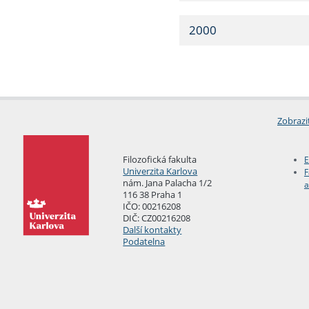
2000
Zobrazi
Filozofická fakulta
E
Univerzita Karlova
F
nám. Jana Palacha 1/2
a
116 38 Praha 1
IČO: 00216208
DIČ: CZ00216208
Další kontakty
Podatelna