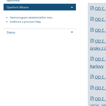
tajemníka
Opatření děkana
OD č.
Harmonogram akademického roku
OD č.
Směrnice a provozní řády
OD č. 
Zápisy
OD č.
úroky z 
OD č.
Karlovy
OD č. 
OD č.
OD č.
2026_202