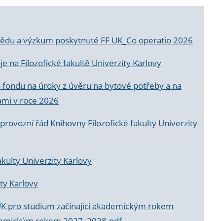
a vědu a výzkum poskytnuté FF UK_Co operatio 2026
 na Filozofické fakultě Univerzity Karlovy
o fondu na úroky z úvěru na bytové potřeby a na
ami v roce 2026
rovozní řád Knihovny Filozofické fakulty Univerzity
akulty Univerzity Karlovy
ty Karlovy
UK pro studium začínající akademickým rokem
akademickým rokem 2027_2028.pdf