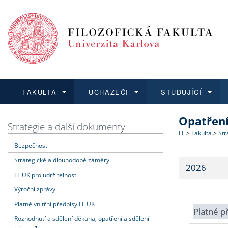
FAKULTA
UCHAZEČI
STUDUJÍCÍ
Opatřen
FAKULTA
UCHAZEČI
STUDUJÍCÍ
VĚDA A VÝZKUM
ZAHRANIČÍ
Struktura a
Co studova
Bakalářsk
O vědě a 
Aktuální n
Strategie a další dokumenty
FF
>
Fakulta
>
Str
Bezpečnost
Dozvědět se více
Podat přihlášku
Dozvědět se více
Dozvědět se více
Dozvědět se více
Strategie 
Učitelské 
Doktorské
Akademické
Vyjíždějící
Strategické a dlouhodobé záměry
2026
Podpora a
Informace 
Rigorózní 
Granty a p
Přijíždějíc
FF UK pro udržitelnost
Výroční zprávy
Absolventi
Vyjíždějíc
Platné vnitřní předpisy FF UK
Platné p
Rozhodnutí a sdělení děkana, opatření a sdělení
Fakultní š