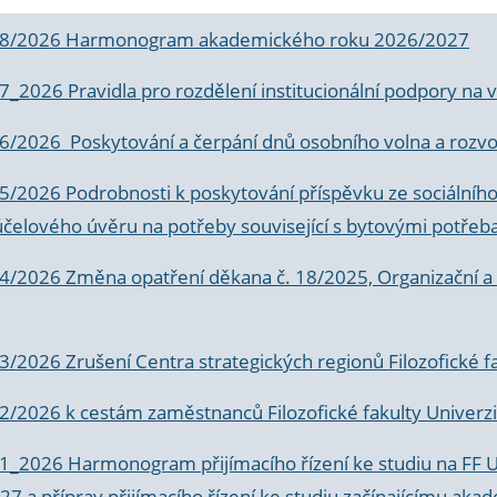
 8/2026 Harmonogram akademického roku 2026/2027
 7_2026 Pravidla pro rozdělení institucionální podpory n
6/2026 Poskytování a čerpání dnů osobního volna a rozvoje
 5/2026 Podrobnosti k poskytování příspěvku ze sociálníh
účelového úvěru na potřeby související s bytovými potřeb
 4/2026 Změna opatření děkana č. 18/2025, Organizační a p
3/2026 Zrušení Centra strategických regionů Filozofické f
 2/2026 k
cestám zaměstnanců Filozofické fakulty Univerzi
 1_2026 Harmonogram přijímacího řízení ke studiu na FF 
7 a příprav přijímacího řízení ke studiu začínajícímu 