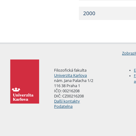
2000
Zobrazi
Filozofická fakulta
E
Univerzita Karlova
F
nám. Jana Palacha 1/2
a
116 38 Praha 1
IČO: 00216208
DIČ: CZ00216208
Další kontakty
Podatelna