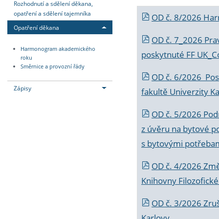
Rozhodnutí a sdělení děkana,
opatření a sdělení tajemníka
OD č. 8/2026 Ha
Opatření děkana
OD č. 7_2026 Prav
Harmonogram akademického
poskytnuté FF UK_C
roku
Směrnice a provozní řády
OD č. 6/2026 Posk
Zápisy
fakultě Univerzity K
OD č. 5/2026 Podr
z úvěru na bytové po
s bytovými potřebam
OD č. 4/2026 Změ
Knihovny Filozofické
OD č. 3/2026 Zruš
Karlovy