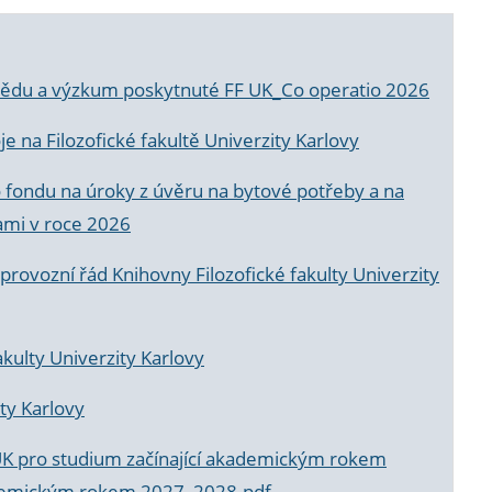
a vědu a výzkum poskytnuté FF UK_Co operatio 2026
 na Filozofické fakultě Univerzity Karlovy
o fondu na úroky z úvěru na bytové potřeby a na
ami v roce 2026
rovozní řád Knihovny Filozofické fakulty Univerzity
akulty Univerzity Karlovy
ty Karlovy
UK pro studium začínající akademickým rokem
akademickým rokem 2027_2028.pdf