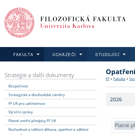
FAKULTA
UCHAZEČI
STUDUJÍCÍ
Opatřen
FAKULTA
UCHAZEČI
STUDUJÍCÍ
VĚDA A VÝZKUM
ZAHRANIČÍ
Struktura a
Co studova
Bakalářsk
O vědě a 
Aktuální n
Strategie a další dokumenty
FF
>
Fakulta
>
Str
Bezpečnost
Dozvědět se více
Podat přihlášku
Dozvědět se více
Dozvědět se více
Dozvědět se více
Strategie 
Učitelské 
Doktorské
Akademické
Vyjíždějící
Strategické a dlouhodobé záměry
2026
Podpora a
Informace 
Rigorózní 
Granty a p
Přijíždějíc
FF UK pro udržitelnost
Výroční zprávy
Absolventi
Vyjíždějíc
Platné vnitřní předpisy FF UK
Platné p
Rozhodnutí a sdělení děkana, opatření a sdělení
Fakultní š