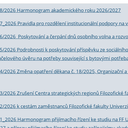
 8/2026 Harmonogram akademického roku 2026/2027
 7_2026 Pravidla pro rozdělení institucionální podpory n
6/2026 Poskytování a čerpání dnů osobního volna a rozvoje
 5/2026 Podrobnosti k poskytování příspěvku ze sociálníh
účelového úvěru na potřeby související s bytovými potřeb
 4/2026 Změna opatření děkana č. 18/2025, Organizační a p
3/2026 Zrušení Centra strategických regionů Filozofické f
 2/2026 k
cestám zaměstnanců Filozofické fakulty Univerzi
 1_2026 Harmonogram přijímacího řízení ke studiu na FF 
7 a příprav přijímacího řízení ke studiu začínajícímu 