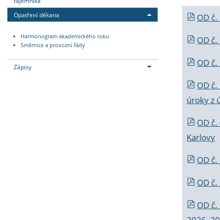
tajemníka
Opatření děkana
OD č.
Harmonogram akademického roku
OD č.
Směrnice a provozní řády
OD č. 
Zápisy
OD č.
úroky z 
OD č.
Karlovy
OD č. 
OD č.
OD č.
2026_202