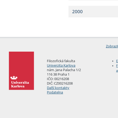
2000
Zobrazi
Filozofická fakulta
E
Univerzita Karlova
F
nám. Jana Palacha 1/2
a
116 38 Praha 1
IČO: 00216208
DIČ: CZ00216208
Další kontakty
Podatelna