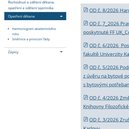
Rozhodnutí a sdělení děkana,
opatření a sdělení tajemníka
OD č. 8/2026 Ha
Opatření děkana
OD č. 7_2026 Prav
Harmonogram akademického
poskytnuté FF UK_C
roku
Směrnice a provozní řády
OD č. 6/2026 Posk
Zápisy
fakultě Univerzity K
OD č. 5/2026 Podr
z úvěru na bytové po
s bytovými potřebam
OD č. 4/2026 Změ
Knihovny Filozofické
OD č. 3/2026 Zruš
Karlovy