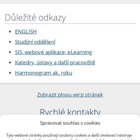
Důležité odkazy
ENGLISH
Studijní oddělení
SIS, webové aplikace, eLearning
Katedry, ústavy a další pracoviště
Harmonogram ak. roku
Zobrazit plnou verzi stránek
Rychlé kontakty
Spravovat souhlas s cookies
Filozofická fakulta
Univerzita Karlova
Tyto webové stránky používají soubory cookies a další sledovací nástroje
nám. Jana Palacha 1/2