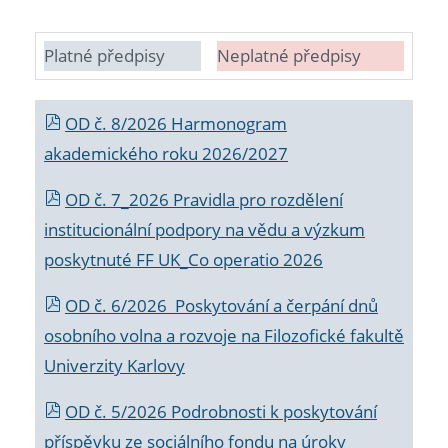
Platné předpisy
Neplatné předpisy
OD č. 8/2026 Harmonogram
akademického roku 2026/2027
OD č. 7_2026 Pravidla pro rozdělení
institucionální podpory na vědu a výzkum
poskytnuté FF UK_Co operatio 2026
OD č. 6/2026 Poskytování a čerpání dnů
osobního volna a rozvoje na Filozofické fakultě
Univerzity Karlovy
OD č. 5/2026 Podrobnosti k poskytování
příspěvku ze sociálního fondu na úroky