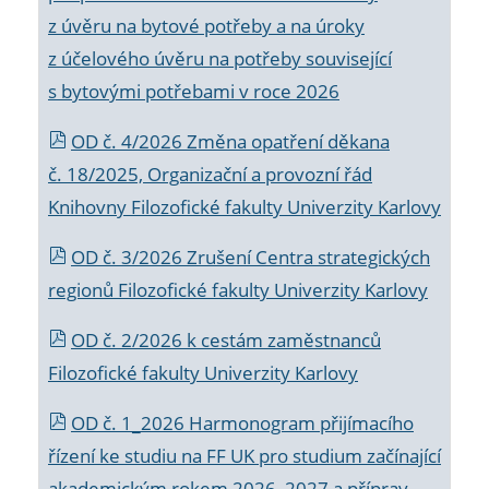
z úvěru na bytové potřeby a na úroky
z účelového úvěru na potřeby související
s bytovými potřebami v roce 2026
OD č. 4/2026 Změna opatření děkana
č. 18/2025, Organizační a provozní řád
Knihovny Filozofické fakulty Univerzity Karlovy
OD č. 3/2026 Zrušení Centra strategických
regionů Filozofické fakulty Univerzity Karlovy
OD č. 2/2026 k
cestám zaměstnanců
Filozofické fakulty Univerzity Karlovy
OD č. 1_2026 Harmonogram přijímacího
řízení ke studiu na FF UK pro studium začínající
akademickým rokem 2026_2027 a příprav