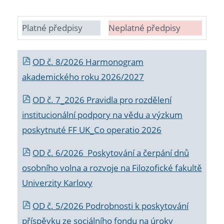
Platné předpisy
Neplatné předpisy
OD č. 8/2026 Harmonogram
akademického roku 2026/2027
OD č. 7_2026 Pravidla pro rozdělení
institucionální podpory na vědu a výzkum
poskytnuté FF UK_Co operatio 2026
OD č. 6/2026 Poskytování a čerpání dnů
osobního volna a rozvoje na Filozofické fakultě
Univerzity Karlovy
OD č. 5/2026 Podrobnosti k poskytování
příspěvku ze sociálního fondu na úroky