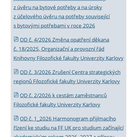
z úvěru na bytové potřeby a na úroky
z účelového úvěru na potřeby související
s bytovými potřebami v roce 2026
OD č. 4/2026 Změna opatření děkana
č. 18/2025, Organizační a provozní řád
Knihovny Filozofické fakulty Univerzity Karlovy
OD č. 3/2026 Zrušení Centra strategických
regionů Filozofické fakulty Univerzity Karlovy
OD č. 2/2026 k
cestám zaměstnanců
Filozofické fakulty Univerzity Karlovy
OD č. 1_2026 Harmonogram přijímacího
řízení ke studiu na FF UK pro studium začínající
akademickým rokem 2026_2027 a příprav