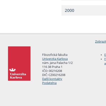
2000
Zobrazi
Filozofická fakulta
E
Univerzita Karlova
F
nám. Jana Palacha 1/2
a
116 38 Praha 1
IČO: 00216208
DIČ: CZ00216208
Další kontakty
Podatelna