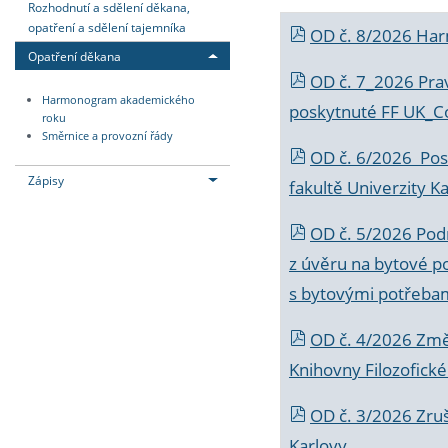
Rozhodnutí a sdělení děkana,
opatření a sdělení tajemníka
OD č. 8/2026 Ha
Opatření děkana
OD č. 7_2026 Prav
Harmonogram akademického
poskytnuté FF UK_C
roku
Směrnice a provozní řády
OD č. 6/2026 Posk
Zápisy
fakultě Univerzity K
OD č. 5/2026 Podr
z úvěru na bytové po
s bytovými potřebam
OD č. 4/2026 Změ
Knihovny Filozofické
OD č. 3/2026 Zruš
Karlovy