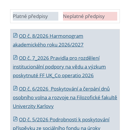
Platné předpisy
Neplatné předpisy
OD č. 8/2026 Harmonogram
akademického roku 2026/2027
OD č. 7_2026 Pravidla pro rozdělení
institucionální podpory na vědu a výzkum
poskytnuté FF UK_Co operatio 2026
OD č. 6/2026 Poskytování a čerpání dnů
osobního volna a rozvoje na Filozofické fakultě
Univerzity Karlovy
OD č. 5/2026 Podrobnosti k poskytování
příspěvku ze sociálního fondu na úroky