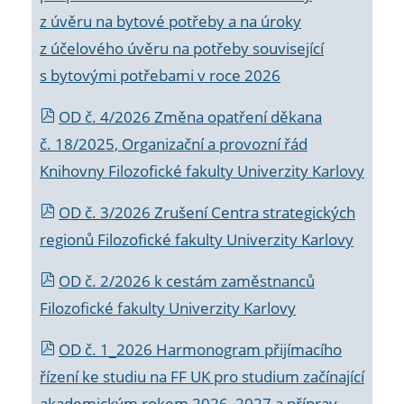
z úvěru na bytové potřeby a na úroky
z účelového úvěru na potřeby související
s bytovými potřebami v roce 2026
OD č. 4/2026 Změna opatření děkana
č. 18/2025, Organizační a provozní řád
Knihovny Filozofické fakulty Univerzity Karlovy
OD č. 3/2026 Zrušení Centra strategických
regionů Filozofické fakulty Univerzity Karlovy
OD č. 2/2026 k
cestám zaměstnanců
Filozofické fakulty Univerzity Karlovy
OD č. 1_2026 Harmonogram přijímacího
řízení ke studiu na FF UK pro studium začínající
akademickým rokem 2026_2027 a příprav