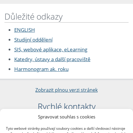
Důležité odkazy
ENGLISH
Studijní oddělení
SIS, webové aplikace, eLearning
Katedry, ústavy a další pracoviště
Harmonogram ak. roku
Zobrazit plnou verzi stránek
Rychlé kontakty
Spravovat souhlas s cookies
Filozofická fakulta
Univerzita Karlova
Tyto webové stránky používají soubory cookies a další sledovací nástroje
nám. Jana Palacha 1/2