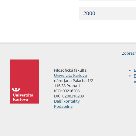
2000
Zobrazi
Filozofická fakulta
E
Univerzita Karlova
F
nám. Jana Palacha 1/2
a
116 38 Praha 1
IČO: 00216208
DIČ: CZ00216208
Další kontakty
Podatelna