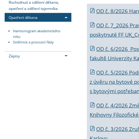
Rozhodnutí a sdělení děkana,
opatření a sdělení tajemníka
OD č. 8/2026 Ha
Opatření děkana
OD č. 7_2026 Prav
Harmonogram akademického
poskytnuté FF UK_C
roku
Směrnice a provozní řády
OD č. 6/2026 Posk
Zápisy
fakultě Univerzity K
OD č. 5/2026 Podr
z úvěru na bytové po
s bytovými potřebam
OD č. 4/2026 Změ
Knihovny Filozofické
OD č. 3/2026 Zruš
Karlovy