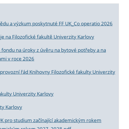
a vědu a výzkum poskytnuté FF UK_Co operatio 2026
 na Filozofické fakultě Univerzity Karlovy
o fondu na úroky z úvěru na bytové potřeby a na
ami v roce 2026
rovozní řád Knihovny Filozofické fakulty Univerzity
akulty Univerzity Karlovy
ty Karlovy
UK pro studium začínající akademickým rokem
akademickým rokem 2027_2028.pdf