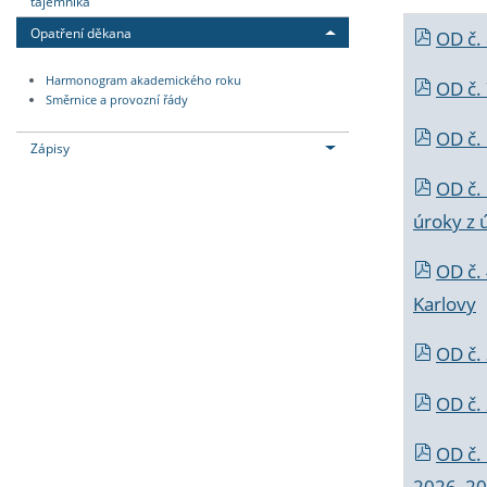
tajemníka
Opatření děkana
OD č.
Harmonogram akademického roku
OD č.
Směrnice a provozní řády
OD č. 
Zápisy
OD č.
úroky z 
OD č.
Karlovy
OD č. 
OD č.
OD č.
2026_202