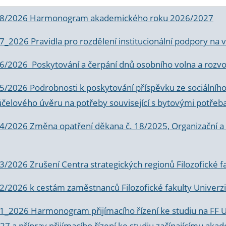
 8/2026 Harmonogram akademického roku 2026/2027
 7_2026 Pravidla pro rozdělení institucionální podpory n
6/2026 Poskytování a čerpání dnů osobního volna a rozvoje
 5/2026 Podrobnosti k poskytování příspěvku ze sociálníh
účelového úvěru na potřeby související s bytovými potřeb
 4/2026 Změna opatření děkana č. 18/2025, Organizační a p
3/2026 Zrušení Centra strategických regionů Filozofické f
 2/2026 k
cestám zaměstnanců Filozofické fakulty Univerzi
 1_2026 Harmonogram přijímacího řízení ke studiu na FF 
7 a příprav přijímacího řízení ke studiu začínajícímu 