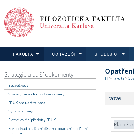
FAKULTA
UCHAZEČI
STUDUJÍCÍ
Opatřen
FAKULTA
UCHAZEČI
STUDUJÍCÍ
VĚDA A VÝZKUM
ZAHRANIČÍ
Struktura a
Co studova
Bakalářsk
O vědě a 
Aktuální n
Strategie a další dokumenty
FF
>
Fakulta
>
Str
Bezpečnost
Dozvědět se více
Podat přihlášku
Dozvědět se více
Dozvědět se více
Dozvědět se více
Strategie 
Učitelské 
Doktorské
Akademické
Vyjíždějící
Strategické a dlouhodobé záměry
2026
Podpora a
Informace 
Rigorózní 
Granty a p
Přijíždějíc
FF UK pro udržitelnost
Výroční zprávy
Absolventi
Vyjíždějíc
Platné vnitřní předpisy FF UK
Platné p
Rozhodnutí a sdělení děkana, opatření a sdělení
Fakultní š