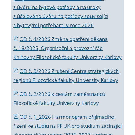
z úvěru na bytové potřeby a na úroky
z účelového úvěru na potřeby související
s bytovými potřebami v roce 2026
OD č. 4/2026 Změna opatření děkana
č. 18/2025, Organizační a provozní řád
Knihovny Filozofické fakulty Univerzity Karlovy
OD č. 3/2026 Zrušení Centra strategických
regionů Filozofické fakulty Univerzity Karlovy
OD č. 2/2026 k
cestám zaměstnanců
Filozofické fakulty Univerzity Karlovy
OD č. 1_2026 Harmonogram přijímacího
řízení ke studiu na FF UK pro studium začínající
akademickým rokem 2026_2027 a příprav