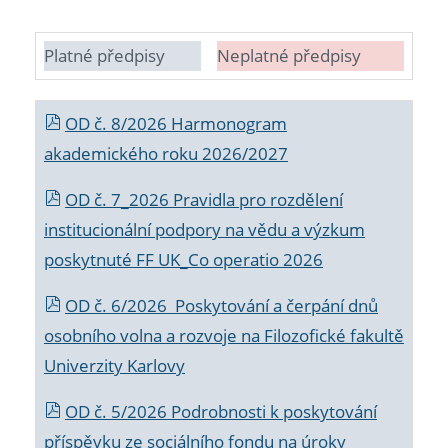
Platné předpisy
Neplatné předpisy
OD č. 8/2026 Harmonogram
akademického roku 2026/2027
OD č. 7_2026 Pravidla pro rozdělení
institucionální podpory na vědu a výzkum
poskytnuté FF UK_Co operatio 2026
OD č. 6/2026 Poskytování a čerpání dnů
osobního volna a rozvoje na Filozofické fakultě
Univerzity Karlovy
OD č. 5/2026 Podrobnosti k poskytování
příspěvku ze sociálního fondu na úroky