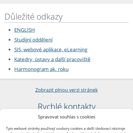
Důležité odkazy
ENGLISH
Studijní oddělení
SIS, webové aplikace, eLearning
Katedry, ústavy a další pracoviště
Harmonogram ak. roku
Zobrazit plnou verzi stránek
Rychlé kontakty
Spravovat souhlas s cookies
Filozofická fakulta
Univerzita Karlova
Tyto webové stránky používají soubory cookies a další sledovací nástroje
nám. Jana Palacha 1/2