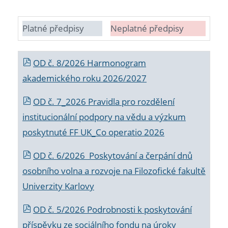
Platné předpisy
Neplatné předpisy
OD č. 8/2026 Harmonogram
akademického roku 2026/2027
OD č. 7_2026 Pravidla pro rozdělení
institucionální podpory na vědu a výzkum
poskytnuté FF UK_Co operatio 2026
OD č. 6/2026 Poskytování a čerpání dnů
osobního volna a rozvoje na Filozofické fakultě
Univerzity Karlovy
OD č. 5/2026 Podrobnosti k poskytování
příspěvku ze sociálního fondu na úroky