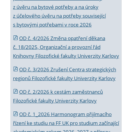
z úvěru na bytové potřeby a na úroky
z účelového úvěru na potřeby související
s bytovými potřebami v roce 2026
OD č. 4/2026 Změna opatření děkana
č. 18/2025, Organizační a provozní řád
Knihovny Filozofické fakulty Univerzity Karlovy
OD č. 3/2026 Zrušení Centra strategických
regionů Filozofické fakulty Univerzity Karlovy
OD č. 2/2026 k
cestám zaměstnanců
Filozofické fakulty Univerzity Karlovy
OD č. 1_2026 Harmonogram přijímacího
řízení ke studiu na FF UK pro studium začínající
akademickým rokem 2026_2027 a příprav