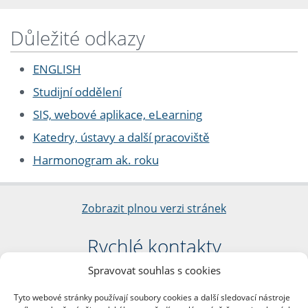
Důležité odkazy
ENGLISH
Studijní oddělení
SIS, webové aplikace, eLearning
Katedry, ústavy a další pracoviště
Harmonogram ak. roku
Zobrazit plnou verzi stránek
Rychlé kontakty
Spravovat souhlas s cookies
Filozofická fakulta
Univerzita Karlova
Tyto webové stránky používají soubory cookies a další sledovací nástroje
nám. Jana Palacha 1/2