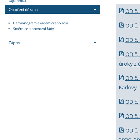
tajemníka
Opatření děkana
OD č.
Harmonogram akademického roku
OD č.
Směrnice a provozní řády
OD č. 
Zápisy
OD č.
úroky z 
OD č.
Karlovy
OD č. 
OD č.
OD č.
2026_202