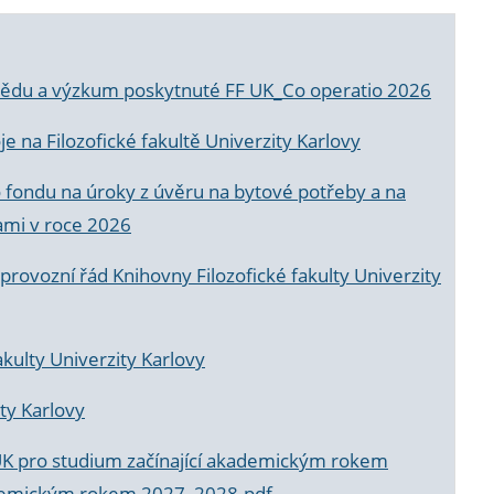
a vědu a výzkum poskytnuté FF UK_Co operatio 2026
 na Filozofické fakultě Univerzity Karlovy
o fondu na úroky z úvěru na bytové potřeby a na
ami v roce 2026
rovozní řád Knihovny Filozofické fakulty Univerzity
akulty Univerzity Karlovy
ty Karlovy
UK pro studium začínající akademickým rokem
akademickým rokem 2027_2028.pdf