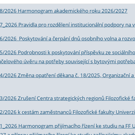
 8/2026 Harmonogram akademického roku 2026/2027
 7_2026 Pravidla pro rozdělení institucionální podpory n
6/2026 Poskytování a čerpání dnů osobního volna a rozvoje
 5/2026 Podrobnosti k poskytování příspěvku ze sociálníh
účelového úvěru na potřeby související s bytovými potřeb
 4/2026 Změna opatření děkana č. 18/2025, Organizační a p
3/2026 Zrušení Centra strategických regionů Filozofické f
 2/2026 k
cestám zaměstnanců Filozofické fakulty Univerzi
 1_2026 Harmonogram přijímacího řízení ke studiu na FF 
7 a příprav přijímacího řízení ke studiu začínajícímu 