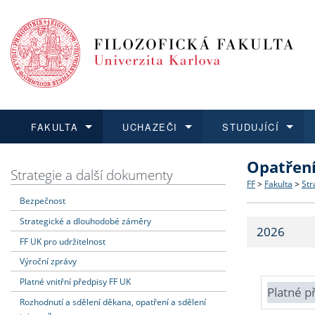
FAKULTA
UCHAZEČI
STUDUJÍCÍ
Opatřen
FAKULTA
UCHAZEČI
STUDUJÍCÍ
VĚDA A VÝZKUM
ZAHRANIČÍ
Struktura a
Co studova
Bakalářsk
O vědě a 
Aktuální n
Strategie a další dokumenty
FF
>
Fakulta
>
Str
Bezpečnost
Dozvědět se více
Podat přihlášku
Dozvědět se více
Dozvědět se více
Dozvědět se více
Strategie 
Učitelské 
Doktorské
Akademické
Vyjíždějící
Strategické a dlouhodobé záměry
2026
Podpora a
Informace 
Rigorózní 
Granty a p
Přijíždějíc
FF UK pro udržitelnost
Výroční zprávy
Absolventi
Vyjíždějíc
Platné vnitřní předpisy FF UK
Platné p
Rozhodnutí a sdělení děkana, opatření a sdělení
Fakultní š