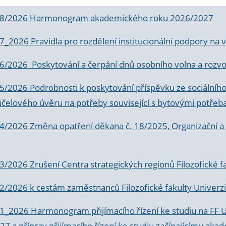
 8/2026 Harmonogram akademického roku 2026/2027
 7_2026 Pravidla pro rozdělení institucionální podpory n
6/2026 Poskytování a čerpání dnů osobního volna a rozvoje
 5/2026 Podrobnosti k poskytování příspěvku ze sociálníh
účelového úvěru na potřeby související s bytovými potřeb
 4/2026 Změna opatření děkana č. 18/2025, Organizační a p
3/2026 Zrušení Centra strategických regionů Filozofické f
 2/2026 k
cestám zaměstnanců Filozofické fakulty Univerzi
 1_2026 Harmonogram přijímacího řízení ke studiu na FF 
7 a příprav přijímacího řízení ke studiu začínajícímu 