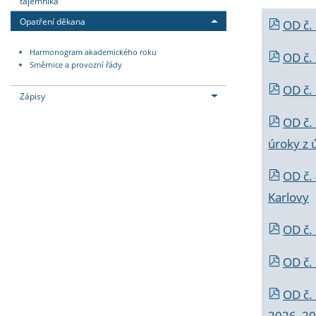
tajemníka
Opatření děkana
OD č.
Harmonogram akademického roku
OD č.
Směrnice a provozní řády
OD č. 
Zápisy
OD č.
úroky z 
OD č.
Karlovy
OD č. 
OD č.
OD č.
2026_202