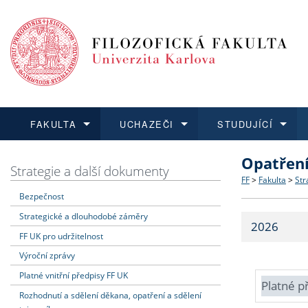
FAKULTA
UCHAZEČI
STUDUJÍCÍ
Opatřen
FAKULTA
UCHAZEČI
STUDUJÍCÍ
VĚDA A VÝZKUM
ZAHRANIČÍ
Struktura a
Co studova
Bakalářsk
O vědě a 
Aktuální n
Strategie a další dokumenty
FF
>
Fakulta
>
Str
Bezpečnost
Dozvědět se více
Podat přihlášku
Dozvědět se více
Dozvědět se více
Dozvědět se více
Strategie 
Učitelské 
Doktorské
Akademické
Vyjíždějící
Strategické a dlouhodobé záměry
2026
Podpora a
Informace 
Rigorózní 
Granty a p
Přijíždějíc
FF UK pro udržitelnost
Výroční zprávy
Absolventi
Vyjíždějíc
Platné vnitřní předpisy FF UK
Platné p
Rozhodnutí a sdělení děkana, opatření a sdělení
Fakultní š