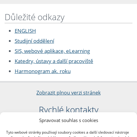
Důležité odkazy
ENGLISH
Studijní oddělení
SIS, webové aplikace, eLearning
Katedry, ústavy a další pracoviště
Harmonogram ak. roku
Zobrazit plnou verzi stránek
Rychlé kontakty
Spravovat souhlas s cookies
Filozofická fakulta
Univerzita Karlova
Tyto webové stránky používají soubory cookies a další sledovací nástroje
nám. Jana Palacha 1/2