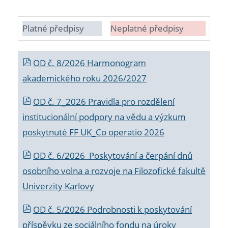
Platné předpisy
Neplatné předpisy
OD č. 8/2026 Harmonogram
akademického roku 2026/2027
OD č. 7_2026 Pravidla pro rozdělení
institucionální podpory na vědu a výzkum
poskytnuté FF UK_Co operatio 2026
OD č. 6/2026 Poskytování a čerpání dnů
osobního volna a rozvoje na Filozofické fakultě
Univerzity Karlovy
OD č. 5/2026 Podrobnosti k poskytování
příspěvku ze sociálního fondu na úroky