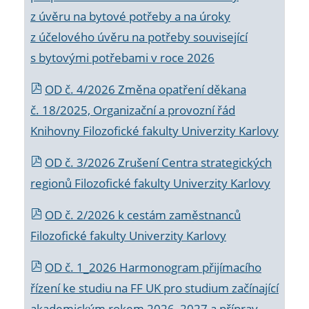
z úvěru na bytové potřeby a na úroky
z účelového úvěru na potřeby související
s bytovými potřebami v roce 2026
OD č. 4/2026 Změna opatření děkana
č. 18/2025, Organizační a provozní řád
Knihovny Filozofické fakulty Univerzity Karlovy
OD č. 3/2026 Zrušení Centra strategických
regionů Filozofické fakulty Univerzity Karlovy
OD č. 2/2026 k
cestám zaměstnanců
Filozofické fakulty Univerzity Karlovy
OD č. 1_2026 Harmonogram přijímacího
řízení ke studiu na FF UK pro studium začínající
akademickým rokem 2026_2027 a příprav