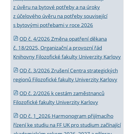
z úvěru na bytové potřeby a na úroky
z účelového úvěru na potřeby související
s bytovými potřebami v roce 2026
OD č. 4/2026 Změna opatření děkana
č. 18/2025, Organizační a provozní řád
Knihovny Filozofické fakulty Univerzity Karlovy
OD č. 3/2026 Zrušení Centra strategických
regionů Filozofické fakulty Univerzity Karlovy
OD č. 2/2026 k
cestám zaměstnanců
Filozofické fakulty Univerzity Karlovy
OD č. 1_2026 Harmonogram přijímacího
řízení ke studiu na FF UK pro studium začínající
akademickým rokem 2026_2027 a příprav