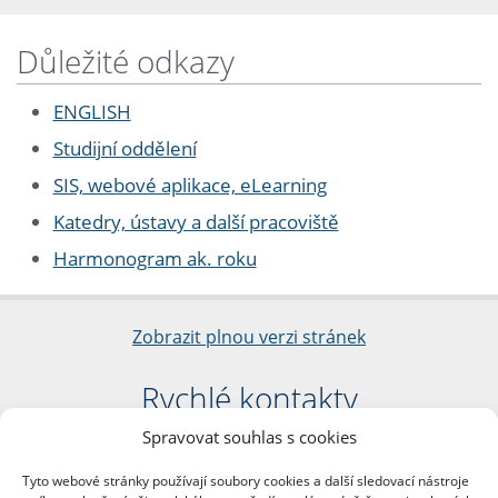
Důležité odkazy
ENGLISH
Studijní oddělení
SIS, webové aplikace, eLearning
Katedry, ústavy a další pracoviště
Harmonogram ak. roku
Zobrazit plnou verzi stránek
Rychlé kontakty
Spravovat souhlas s cookies
Filozofická fakulta
Univerzita Karlova
Tyto webové stránky používají soubory cookies a další sledovací nástroje
nám. Jana Palacha 1/2