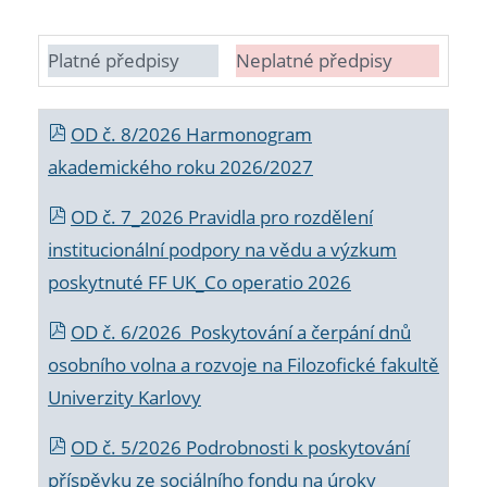
Platné předpisy
Neplatné předpisy
OD č. 8/2026 Harmonogram
akademického roku 2026/2027
OD č. 7_2026 Pravidla pro rozdělení
institucionální podpory na vědu a výzkum
poskytnuté FF UK_Co operatio 2026
OD č. 6/2026 Poskytování a čerpání dnů
osobního volna a rozvoje na Filozofické fakultě
Univerzity Karlovy
OD č. 5/2026 Podrobnosti k poskytování
příspěvku ze sociálního fondu na úroky