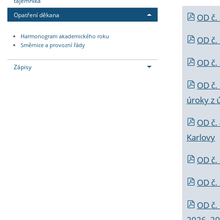
tajemníka
Opatření děkana
OD č.
Harmonogram akademického roku
OD č.
Směrnice a provozní řády
OD č. 
Zápisy
OD č.
úroky z 
OD č.
Karlovy
OD č. 
OD č.
OD č.
2026_202