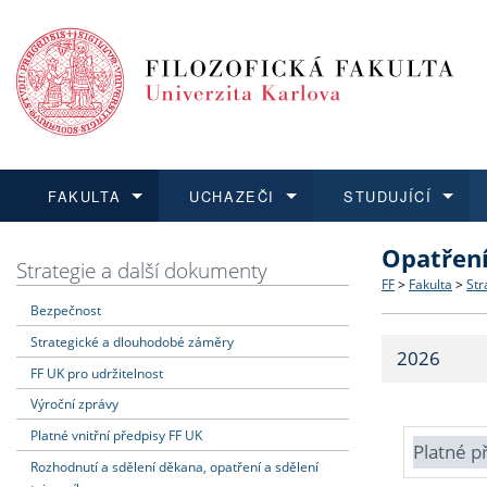
FAKULTA
UCHAZEČI
STUDUJÍCÍ
Opatřen
FAKULTA
UCHAZEČI
STUDUJÍCÍ
VĚDA A VÝZKUM
ZAHRANIČÍ
Struktura a
Co studova
Bakalářsk
O vědě a 
Aktuální n
Strategie a další dokumenty
FF
>
Fakulta
>
Str
Bezpečnost
Dozvědět se více
Podat přihlášku
Dozvědět se více
Dozvědět se více
Dozvědět se více
Strategie 
Učitelské 
Doktorské
Akademické
Vyjíždějící
Strategické a dlouhodobé záměry
2026
Podpora a
Informace 
Rigorózní 
Granty a p
Přijíždějíc
FF UK pro udržitelnost
Výroční zprávy
Absolventi
Vyjíždějíc
Platné vnitřní předpisy FF UK
Platné p
Rozhodnutí a sdělení děkana, opatření a sdělení
Fakultní š