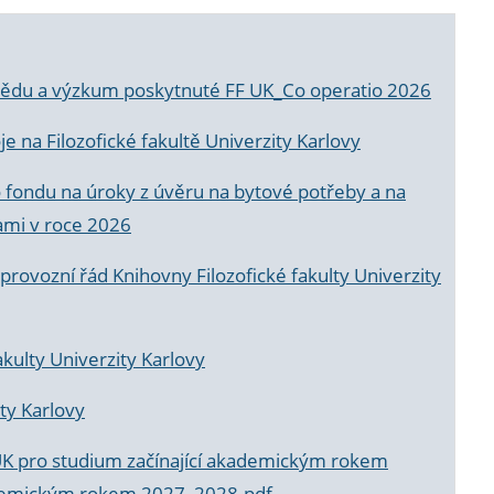
a vědu a výzkum poskytnuté FF UK_Co operatio 2026
 na Filozofické fakultě Univerzity Karlovy
o fondu na úroky z úvěru na bytové potřeby a na
ami v roce 2026
rovozní řád Knihovny Filozofické fakulty Univerzity
akulty Univerzity Karlovy
ty Karlovy
UK pro studium začínající akademickým rokem
akademickým rokem 2027_2028.pdf