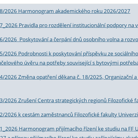
 8/2026 Harmonogram akademického roku 2026/2027
 7_2026 Pravidla pro rozdělení institucionální podpory n
6/2026 Poskytování a čerpání dnů osobního volna a rozvoje
 5/2026 Podrobnosti k poskytování příspěvku ze sociálníh
účelového úvěru na potřeby související s bytovými potřeb
 4/2026 Změna opatření děkana č. 18/2025, Organizační a p
3/2026 Zrušení Centra strategických regionů Filozofické f
 2/2026 k
cestám zaměstnanců Filozofické fakulty Univerzi
 1_2026 Harmonogram přijímacího řízení ke studiu na FF 
7 a příprav přijímacího řízení ke studiu začínajícímu 