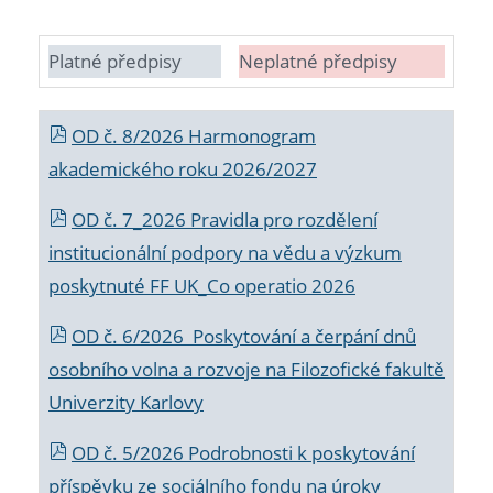
Platné předpisy
Neplatné předpisy
OD č. 8/2026 Harmonogram
akademického roku 2026/2027
OD č. 7_2026 Pravidla pro rozdělení
institucionální podpory na vědu a výzkum
poskytnuté FF UK_Co operatio 2026
OD č. 6/2026 Poskytování a čerpání dnů
osobního volna a rozvoje na Filozofické fakultě
Univerzity Karlovy
OD č. 5/2026 Podrobnosti k poskytování
příspěvku ze sociálního fondu na úroky