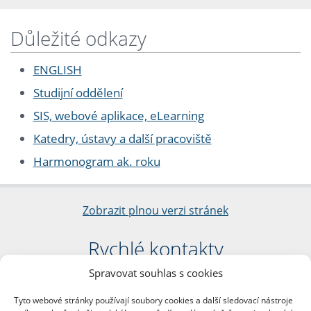
Důležité odkazy
ENGLISH
Studijní oddělení
SIS, webové aplikace, eLearning
Katedry, ústavy a další pracoviště
Harmonogram ak. roku
Zobrazit plnou verzi stránek
Rychlé kontakty
Spravovat souhlas s cookies
Filozofická fakulta
Univerzita Karlova
Tyto webové stránky používají soubory cookies a další sledovací nástroje
nám. Jana Palacha 1/2