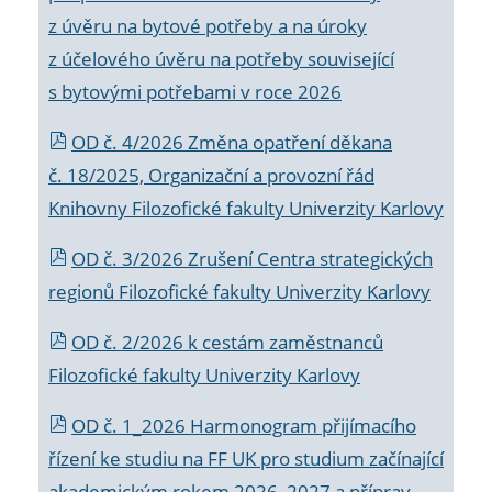
z úvěru na bytové potřeby a na úroky
z účelového úvěru na potřeby související
s bytovými potřebami v roce 2026
OD č. 4/2026 Změna opatření děkana
č. 18/2025, Organizační a provozní řád
Knihovny Filozofické fakulty Univerzity Karlovy
OD č. 3/2026 Zrušení Centra strategických
regionů Filozofické fakulty Univerzity Karlovy
OD č. 2/2026 k
cestám zaměstnanců
Filozofické fakulty Univerzity Karlovy
OD č. 1_2026 Harmonogram přijímacího
řízení ke studiu na FF UK pro studium začínající
akademickým rokem 2026_2027 a příprav