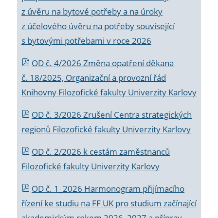
z úvěru na bytové potřeby a na úroky
z účelového úvěru na potřeby související
s bytovými potřebami v roce 2026
OD č. 4/2026 Změna opatření děkana
č. 18/2025, Organizační a provozní řád
Knihovny Filozofické fakulty Univerzity Karlovy
OD č. 3/2026 Zrušení Centra strategických
regionů Filozofické fakulty Univerzity Karlovy
OD č. 2/2026 k
cestám zaměstnanců
Filozofické fakulty Univerzity Karlovy
OD č. 1_2026 Harmonogram přijímacího
řízení ke studiu na FF UK pro studium začínající
akademickým rokem 2026_2027 a příprav