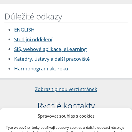
Důležité odkazy
ENGLISH
Studijní oddělení
SIS, webové aplikace, eLearning
Katedry, ústavy a další pracoviště
Harmonogram ak. roku
Zobrazit plnou verzi stránek
Rychlé kontakty
Spravovat souhlas s cookies
Filozofická fakulta
Univerzita Karlova
Tyto webové stránky používají soubory cookies a další sledovací nástroje
nám. Jana Palacha 1/2