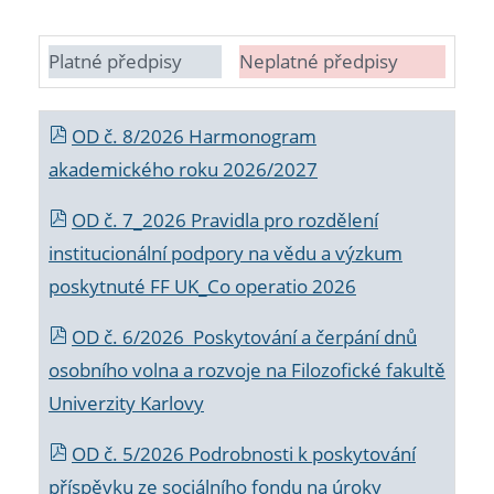
Platné předpisy
Neplatné předpisy
OD č. 8/2026 Harmonogram
akademického roku 2026/2027
OD č. 7_2026 Pravidla pro rozdělení
institucionální podpory na vědu a výzkum
poskytnuté FF UK_Co operatio 2026
OD č. 6/2026 Poskytování a čerpání dnů
osobního volna a rozvoje na Filozofické fakultě
Univerzity Karlovy
OD č. 5/2026 Podrobnosti k poskytování
příspěvku ze sociálního fondu na úroky