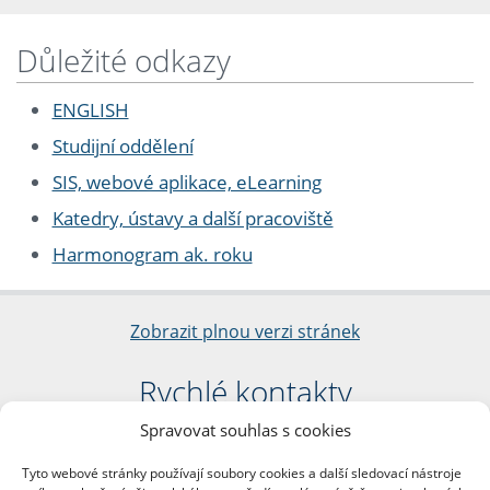
Důležité odkazy
ENGLISH
Studijní oddělení
SIS, webové aplikace, eLearning
Katedry, ústavy a další pracoviště
Harmonogram ak. roku
Zobrazit plnou verzi stránek
Rychlé kontakty
Spravovat souhlas s cookies
Filozofická fakulta
Univerzita Karlova
Tyto webové stránky používají soubory cookies a další sledovací nástroje
nám. Jana Palacha 1/2