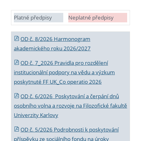
Platné předpisy
Neplatné předpisy
OD č. 8/2026 Harmonogram
akademického roku 2026/2027
OD č. 7_2026 Pravidla pro rozdělení
institucionální podpory na vědu a výzkum
poskytnuté FF UK_Co operatio 2026
OD č. 6/2026 Poskytování a čerpání dnů
osobního volna a rozvoje na Filozofické fakultě
Univerzity Karlovy
OD č. 5/2026 Podrobnosti k poskytování
příspěvku ze sociálního fondu na úroky