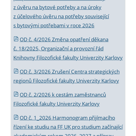
z úvěru na bytové potřeby a na úroky
z účelového úvěru na potřeby související
s bytovými potřebami v roce 2026
OD č. 4/2026 Změna opatření děkana
č. 18/2025, Organizační a provozní řád
Knihovny Filozofické fakulty Univerzity Karlovy
OD č. 3/2026 Zrušení Centra strategických
regionů Filozofické fakulty Univerzity Karlovy
OD č. 2/2026 k
cestám zaměstnanců
Filozofické fakulty Univerzity Karlovy
OD č. 1_2026 Harmonogram přijímacího
řízení ke studiu na FF UK pro studium začínající
akademickým rokem 2026_2027 a příprav