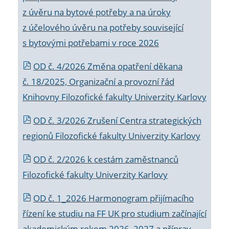
z úvěru na bytové potřeby a na úroky
z účelového úvěru na potřeby související
s bytovými potřebami v roce 2026
OD č. 4/2026 Změna opatření děkana
č. 18/2025, Organizační a provozní řád
Knihovny Filozofické fakulty Univerzity Karlovy
OD č. 3/2026 Zrušení Centra strategických
regionů Filozofické fakulty Univerzity Karlovy
OD č. 2/2026 k
cestám zaměstnanců
Filozofické fakulty Univerzity Karlovy
OD č. 1_2026 Harmonogram přijímacího
řízení ke studiu na FF UK pro studium začínající
akademickým rokem 2026_2027 a příprav