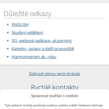
Důležité odkazy
ENGLISH
Studijní oddělení
SIS, webové aplikace, eLearning
Katedry, ústavy a další pracoviště
Harmonogram ak. roku
Zobrazit plnou verzi stránek
Rychlé kontakty
Spravovat souhlas s cookies
Filozofická fakulta
Univerzita Karlova
Tyto webové stránky používají soubory cookies a další sledovací nástroje
nám. Jana Palacha 1/2