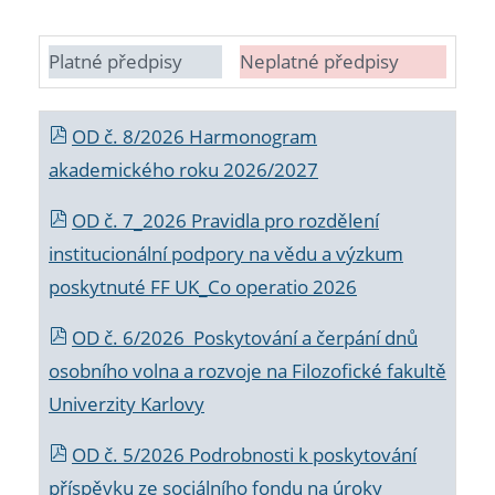
Platné předpisy
Neplatné předpisy
OD č. 8/2026 Harmonogram
akademického roku 2026/2027
OD č. 7_2026 Pravidla pro rozdělení
institucionální podpory na vědu a výzkum
poskytnuté FF UK_Co operatio 2026
OD č. 6/2026 Poskytování a čerpání dnů
osobního volna a rozvoje na Filozofické fakultě
Univerzity Karlovy
OD č. 5/2026 Podrobnosti k poskytování
příspěvku ze sociálního fondu na úroky