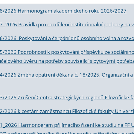
 8/2026 Harmonogram akademického roku 2026/2027
 7_2026 Pravidla pro rozdělení institucionální podpory n
6/2026 Poskytování a čerpání dnů osobního volna a rozvoje
 5/2026 Podrobnosti k poskytování příspěvku ze sociálníh
účelového úvěru na potřeby související s bytovými potřeb
 4/2026 Změna opatření děkana č. 18/2025, Organizační a p
3/2026 Zrušení Centra strategických regionů Filozofické f
 2/2026 k
cestám zaměstnanců Filozofické fakulty Univerzi
 1_2026 Harmonogram přijímacího řízení ke studiu na FF 
7 a příprav přijímacího řízení ke studiu začínajícímu 