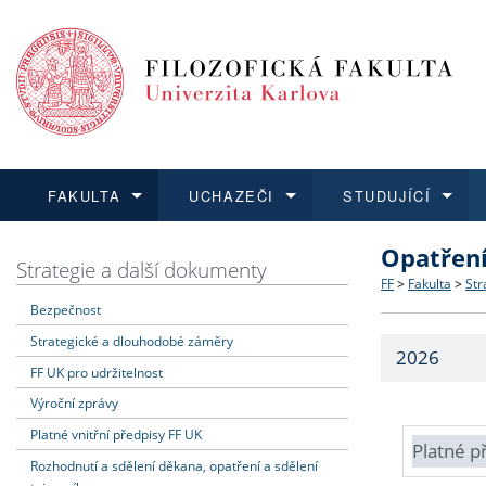
FAKULTA
UCHAZEČI
STUDUJÍCÍ
Opatřen
FAKULTA
UCHAZEČI
STUDUJÍCÍ
VĚDA A VÝZKUM
ZAHRANIČÍ
Struktura a
Co studova
Bakalářsk
O vědě a 
Aktuální n
Strategie a další dokumenty
FF
>
Fakulta
>
Str
Bezpečnost
Dozvědět se více
Podat přihlášku
Dozvědět se více
Dozvědět se více
Dozvědět se více
Strategie 
Učitelské 
Doktorské
Akademické
Vyjíždějící
Strategické a dlouhodobé záměry
2026
Podpora a
Informace 
Rigorózní 
Granty a p
Přijíždějíc
FF UK pro udržitelnost
Výroční zprávy
Absolventi
Vyjíždějíc
Platné vnitřní předpisy FF UK
Platné p
Rozhodnutí a sdělení děkana, opatření a sdělení
Fakultní š