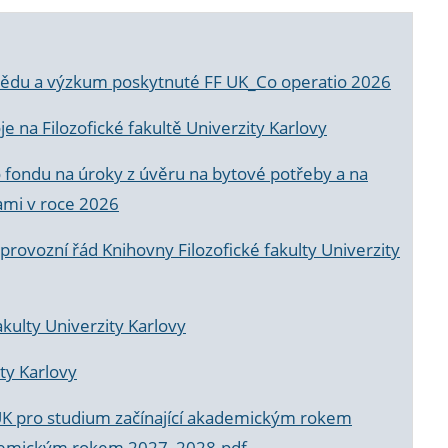
a vědu a výzkum poskytnuté FF UK_Co operatio 2026
 na Filozofické fakultě Univerzity Karlovy
o fondu na úroky z úvěru na bytové potřeby a na
ami v roce 2026
rovozní řád Knihovny Filozofické fakulty Univerzity
akulty Univerzity Karlovy
ty Karlovy
UK pro studium začínající akademickým rokem
akademickým rokem 2027_2028.pdf