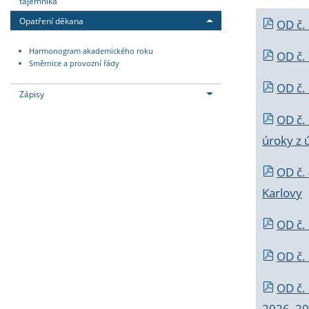
tajemníka
Opatření děkana
OD č.
Harmonogram akademického roku
OD č.
Směrnice a provozní řády
OD č. 
Zápisy
OD č.
úroky z 
OD č.
Karlovy
OD č. 
OD č.
OD č.
2026_202