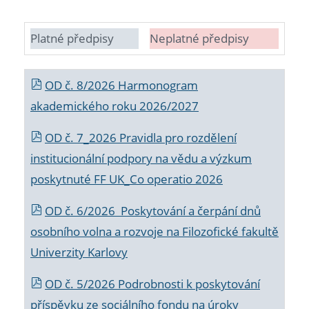
Platné předpisy
Neplatné předpisy
OD č. 8/2026 Harmonogram
akademického roku 2026/2027
OD č. 7_2026 Pravidla pro rozdělení
institucionální podpory na vědu a výzkum
poskytnuté FF UK_Co operatio 2026
OD č. 6/2026 Poskytování a čerpání dnů
osobního volna a rozvoje na Filozofické fakultě
Univerzity Karlovy
OD č. 5/2026 Podrobnosti k poskytování
příspěvku ze sociálního fondu na úroky