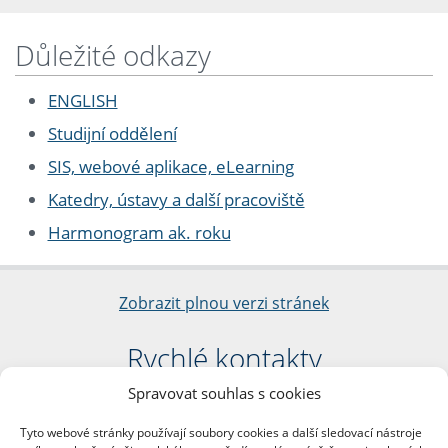
Důležité odkazy
ENGLISH
Studijní oddělení
SIS, webové aplikace, eLearning
Katedry, ústavy a další pracoviště
Harmonogram ak. roku
Zobrazit plnou verzi stránek
Rychlé kontakty
Spravovat souhlas s cookies
Filozofická fakulta
Univerzita Karlova
Tyto webové stránky používají soubory cookies a další sledovací nástroje
nám. Jana Palacha 1/2