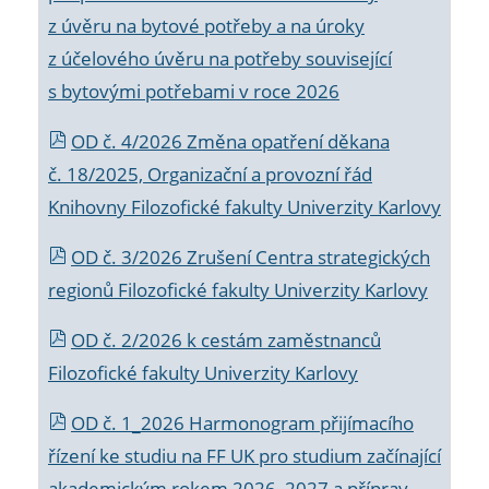
z úvěru na bytové potřeby a na úroky
z účelového úvěru na potřeby související
s bytovými potřebami v roce 2026
OD č. 4/2026 Změna opatření děkana
č. 18/2025, Organizační a provozní řád
Knihovny Filozofické fakulty Univerzity Karlovy
OD č. 3/2026 Zrušení Centra strategických
regionů Filozofické fakulty Univerzity Karlovy
OD č. 2/2026 k
cestám zaměstnanců
Filozofické fakulty Univerzity Karlovy
OD č. 1_2026 Harmonogram přijímacího
řízení ke studiu na FF UK pro studium začínající
akademickým rokem 2026_2027 a příprav