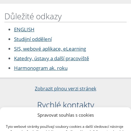
Důležité odkazy
ENGLISH
Studijní oddělení
SIS, webové aplikace, eLearning
Katedry, ústavy a další pracoviště
Harmonogram ak. roku
Zobrazit plnou verzi stránek
Rychlé kontakty
Spravovat souhlas s cookies
Filozofická fakulta
Univerzita Karlova
Tyto webové stránky používají soubory cookies a další sledovací nástroje
nám. Jana Palacha 1/2