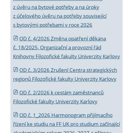
z úvěru na bytové potřeby a na úroky
z účelového úvěru na potřeby související
s bytovými potřebami v roce 2026
OD č. 4/2026 Změna opatření děkana
č. 18/2025, Organizační a provozní řád
Knihovny Filozofické fakulty Univerzity Karlovy
OD č. 3/2026 Zrušení Centra strategických
regionů Filozofické fakulty Univerzity Karlovy
OD č. 2/2026 k
cestám zaměstnanců
Filozofické fakulty Univerzity Karlovy
OD č. 1_2026 Harmonogram přijímacího
řízení ke studiu na FF UK pro studium začínající
akademickým rokem 2026_2027 a příprav