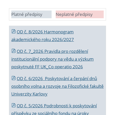
Platné předpisy
Neplatné předpisy
OD č. 8/2026 Harmonogram
akademického roku 2026/2027
OD č. 7_2026 Pravidla pro rozdělení
institucionální podpory na vědu a výzkum
poskytnuté FF UK_Co operatio 2026
OD č. 6/2026 Poskytování a čerpání dnů
osobního volna a rozvoje na Filozofické fakultě
Univerzity Karlovy
OD č. 5/2026 Podrobnosti k poskytování
příspěvku ze sociálního fondu na úroky