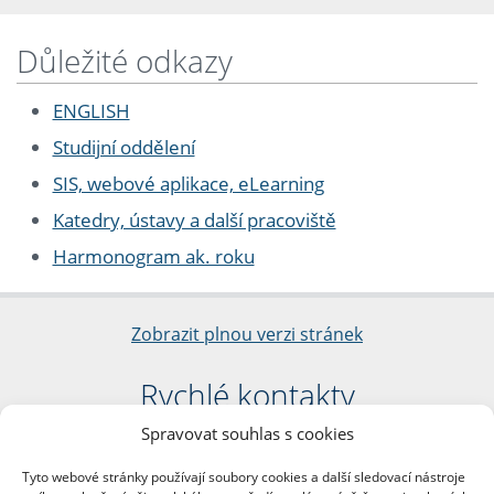
Důležité odkazy
ENGLISH
Studijní oddělení
SIS, webové aplikace, eLearning
Katedry, ústavy a další pracoviště
Harmonogram ak. roku
Zobrazit plnou verzi stránek
Rychlé kontakty
Spravovat souhlas s cookies
Filozofická fakulta
Univerzita Karlova
Tyto webové stránky používají soubory cookies a další sledovací nástroje
nám. Jana Palacha 1/2