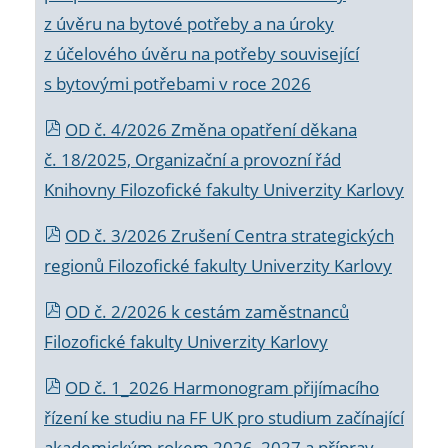
z úvěru na bytové potřeby a na úroky
z účelového úvěru na potřeby související
s bytovými potřebami v roce 2026
OD č. 4/2026 Změna opatření děkana
č. 18/2025, Organizační a provozní řád
Knihovny Filozofické fakulty Univerzity Karlovy
OD č. 3/2026 Zrušení Centra strategických
regionů Filozofické fakulty Univerzity Karlovy
OD č. 2/2026 k
cestám zaměstnanců
Filozofické fakulty Univerzity Karlovy
OD č. 1_2026 Harmonogram přijímacího
řízení ke studiu na FF UK pro studium začínající
akademickým rokem 2026_2027 a příprav