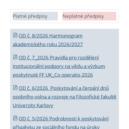
Platné předpisy
Neplatné předpisy
OD č. 8/2026 Harmonogram
akademického roku 2026/2027
OD č. 7_2026 Pravidla pro rozdělení
institucionální podpory na vědu a výzkum
poskytnuté FF UK_Co operatio 2026
OD č. 6/2026 Poskytování a čerpání dnů
osobního volna a rozvoje na Filozofické fakultě
Univerzity Karlovy
OD č. 5/2026 Podrobnosti k poskytování
příspěvku ze sociálního fondu na úroky