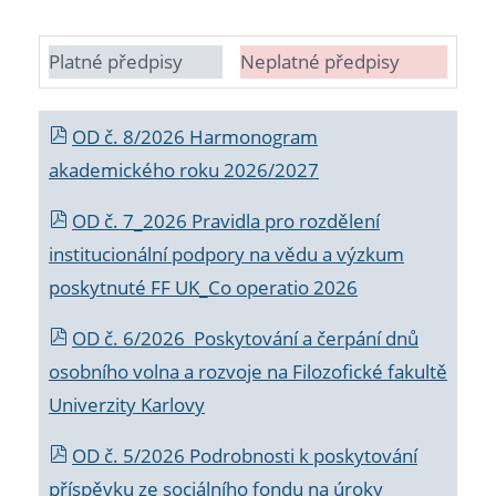
Platné předpisy
Neplatné předpisy
OD č. 8/2026 Harmonogram
akademického roku 2026/2027
OD č. 7_2026 Pravidla pro rozdělení
institucionální podpory na vědu a výzkum
poskytnuté FF UK_Co operatio 2026
OD č. 6/2026 Poskytování a čerpání dnů
osobního volna a rozvoje na Filozofické fakultě
Univerzity Karlovy
OD č. 5/2026 Podrobnosti k poskytování
příspěvku ze sociálního fondu na úroky