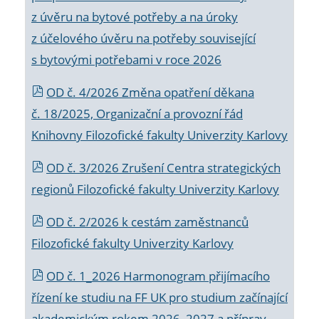
z úvěru na bytové potřeby a na úroky
z účelového úvěru na potřeby související
s bytovými potřebami v roce 2026
OD č. 4/2026 Změna opatření děkana
č. 18/2025, Organizační a provozní řád
Knihovny Filozofické fakulty Univerzity Karlovy
OD č. 3/2026 Zrušení Centra strategických
regionů Filozofické fakulty Univerzity Karlovy
OD č. 2/2026 k
cestám zaměstnanců
Filozofické fakulty Univerzity Karlovy
OD č. 1_2026 Harmonogram přijímacího
řízení ke studiu na FF UK pro studium začínající
akademickým rokem 2026_2027 a příprav