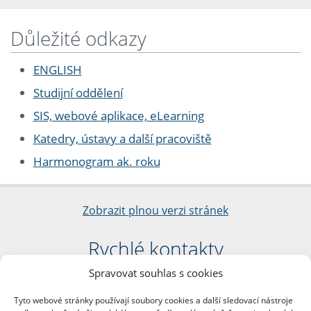
Důležité odkazy
ENGLISH
Studijní oddělení
SIS, webové aplikace, eLearning
Katedry, ústavy a další pracoviště
Harmonogram ak. roku
Zobrazit plnou verzi stránek
Rychlé kontakty
Spravovat souhlas s cookies
Filozofická fakulta
Univerzita Karlova
Tyto webové stránky používají soubory cookies a další sledovací nástroje
nám. Jana Palacha 1/2