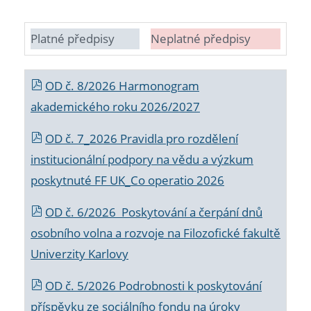
Platné předpisy
Neplatné předpisy
OD č. 8/2026 Harmonogram
akademického roku 2026/2027
OD č. 7_2026 Pravidla pro rozdělení
institucionální podpory na vědu a výzkum
poskytnuté FF UK_Co operatio 2026
OD č. 6/2026 Poskytování a čerpání dnů
osobního volna a rozvoje na Filozofické fakultě
Univerzity Karlovy
OD č. 5/2026 Podrobnosti k poskytování
příspěvku ze sociálního fondu na úroky