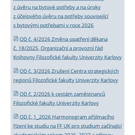
z úvěru na bytové potřeby a na úroky
z účelového úvěru na potřeby související
s bytovými potřebami v roce 2026
OD č. 4/2026 Změna opatření děkana
č. 18/2025, Organizační a provozní řád
Knihovny Filozofické fakulty Univerzity Karlovy
OD č. 3/2026 Zrušení Centra strategických
regionů Filozofické fakulty Univerzity Karlovy
OD č. 2/2026 k
cestám zaměstnanců
Filozofické fakulty Univerzity Karlovy
OD č. 1_2026 Harmonogram přijímacího
řízení ke studiu na FF UK pro studium začínající
akademickým rokem 2026_2027 a příprav