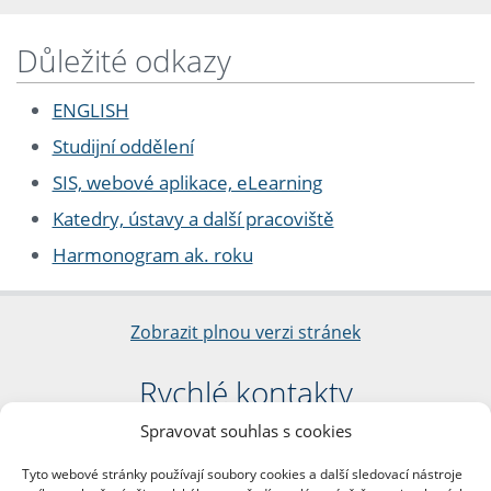
Důležité odkazy
ENGLISH
Studijní oddělení
SIS, webové aplikace, eLearning
Katedry, ústavy a další pracoviště
Harmonogram ak. roku
Zobrazit plnou verzi stránek
Rychlé kontakty
Spravovat souhlas s cookies
Filozofická fakulta
Univerzita Karlova
Tyto webové stránky používají soubory cookies a další sledovací nástroje
nám. Jana Palacha 1/2