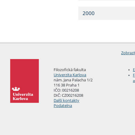
2000
Zobrazi
Filozofická fakulta
E
Univerzita Karlova
F
nám. Jana Palacha 1/2
a
116 38 Praha 1
IČO: 00216208
DIČ: CZ00216208
Další kontakty
Podatelna