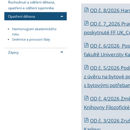
Rozhodnutí a sdělení děkana,
opatření a sdělení tajemníka
OD č. 8/2026 Ha
Opatření děkana
OD č. 7_2026 Prav
Harmonogram akademického
poskytnuté FF UK_C
roku
Směrnice a provozní řády
OD č. 6/2026 Posk
Zápisy
fakultě Univerzity K
OD č. 5/2026 Podr
z úvěru na bytové po
s bytovými potřebam
OD č. 4/2026 Změ
Knihovny Filozofické
OD č. 3/2026 Zruš
Karlovy