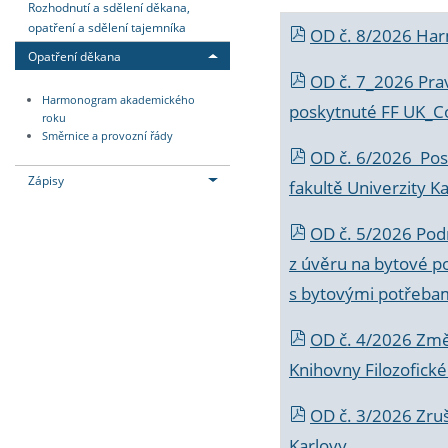
Rozhodnutí a sdělení děkana,
opatření a sdělení tajemníka
OD č. 8/2026 Ha
Opatření děkana
OD č. 7_2026 Prav
Harmonogram akademického
poskytnuté FF UK_C
roku
Směrnice a provozní řády
OD č. 6/2026 Posk
Zápisy
fakultě Univerzity K
OD č. 5/2026 Podr
z úvěru na bytové po
s bytovými potřebam
OD č. 4/2026 Změ
Knihovny Filozofické
OD č. 3/2026 Zruš
Karlovy