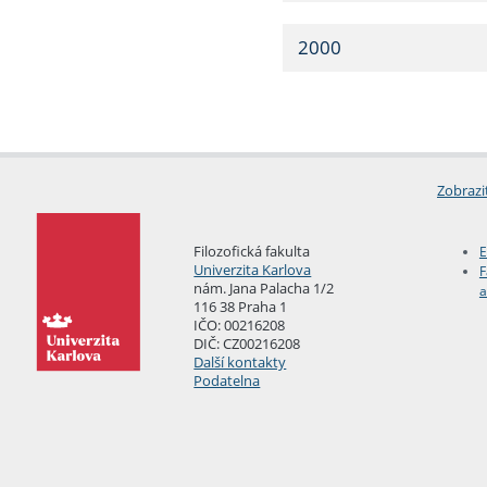
2000
Zobrazi
Filozofická fakulta
E
Univerzita Karlova
F
nám. Jana Palacha 1/2
a
116 38 Praha 1
IČO: 00216208
DIČ: CZ00216208
Další kontakty
Podatelna