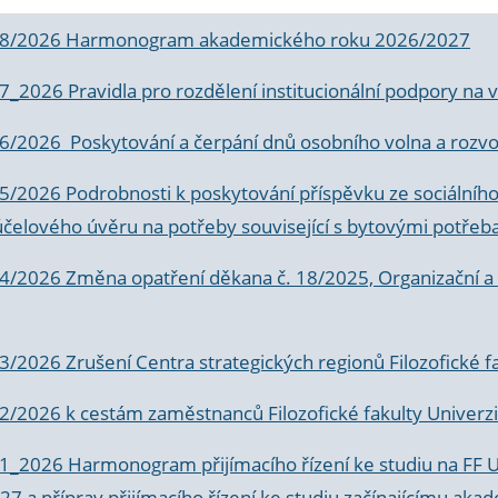
 8/2026 Harmonogram akademického roku 2026/2027
 7_2026 Pravidla pro rozdělení institucionální podpory n
6/2026 Poskytování a čerpání dnů osobního volna a rozvoje
 5/2026 Podrobnosti k poskytování příspěvku ze sociálníh
účelového úvěru na potřeby související s bytovými potřeb
 4/2026 Změna opatření děkana č. 18/2025, Organizační a p
3/2026 Zrušení Centra strategických regionů Filozofické f
 2/2026 k
cestám zaměstnanců Filozofické fakulty Univerzi
 1_2026 Harmonogram přijímacího řízení ke studiu na FF 
7 a příprav přijímacího řízení ke studiu začínajícímu 