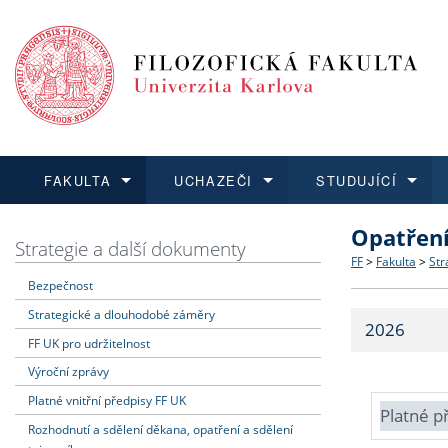
FAKULTA
UCHAZEČI
STUDUJÍCÍ
Opatřen
FAKULTA
UCHAZEČI
STUDUJÍCÍ
VĚDA A VÝZKUM
ZAHRANIČÍ
Struktura a
Co studova
Bakalářsk
O vědě a 
Aktuální n
Strategie a další dokumenty
FF
>
Fakulta
>
Str
Bezpečnost
Dozvědět se více
Podat přihlášku
Dozvědět se více
Dozvědět se více
Dozvědět se více
Strategie 
Učitelské 
Doktorské
Akademické
Vyjíždějící
Strategické a dlouhodobé záměry
2026
Podpora a
Informace 
Rigorózní 
Granty a p
Přijíždějíc
FF UK pro udržitelnost
Výroční zprávy
Absolventi
Vyjíždějíc
Platné vnitřní předpisy FF UK
Platné p
Rozhodnutí a sdělení děkana, opatření a sdělení
Fakultní š