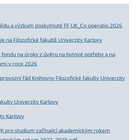
a vědu a výzkum poskytnuté FF UK_Co operatio 2026
 na Filozofické fakultě Univerzity Karlovy
o fondu na úroky z úvěru na bytové potřeby a na
ami v roce 2026
rovozní řád Knihovny Filozofické fakulty Univerzity
akulty Univerzity Karlovy
ty Karlovy
UK pro studium začínající akademickým rokem
akademickým rokem 2027_2028.pdf