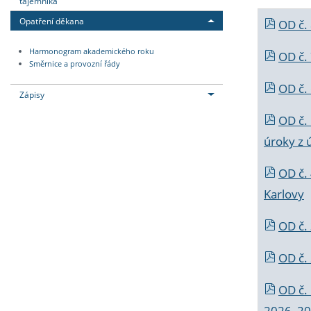
tajemníka
Opatření děkana
OD č.
Harmonogram akademického roku
OD č.
Směrnice a provozní řády
OD č. 
Zápisy
OD č.
úroky z 
OD č.
Karlovy
OD č. 
OD č.
OD č.
2026_202